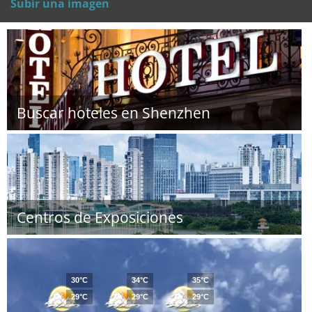
Subir una imagen
Buscar hoteles en Shenzhen
Centros de Exposiciones
30°C
34°C
35°C
29°C
29°C
29°C