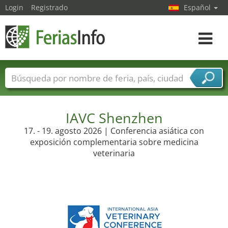
Login
Registrado
Español
Navega
toggle
Nombres de ferias
Países
Ciudades
Sectores de ferias
Sectores de proveedor de servicios
IAVC Shenzhen
17. - 19. agosto 2026 | Conferencia asiática con
exposición complementaria sobre medicina
veterinaria