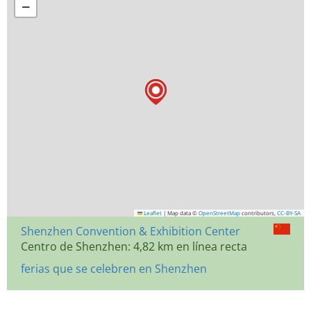
−
Leaflet
|
Map data ©
OpenStreetMap
contributors,
CC-BY-SA
Shenzhen Convention & Exhibition Center
Centro de Shenzhen: 4,82 km en línea recta
ferias que se celebren en Shenzhen