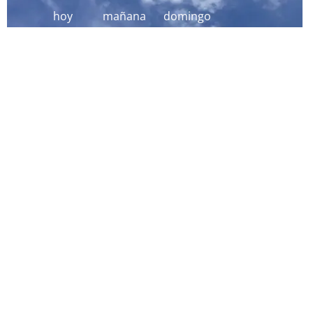
hoy
mañana
domingo