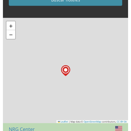
+
−
Leaflet
|
Map data ©
OpenStreetMap
contributors,
CC-BY-SA
NRG Center