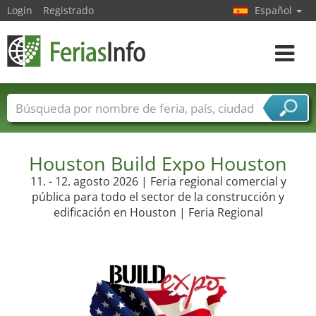
Login
Registrado
Español
Navega
toggle
Nombres de ferias
Países
Ciudades
Sectores de ferias
Sectores de proveedor de servicios
Houston Build Expo Houston
11. - 12. agosto 2026 | Feria regional comercial y
pública para todo el sector de la construcción y
edificación en Houston | Feria Regional