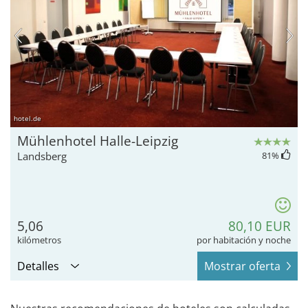
hotel.de
Mühlenhotel Halle-Leipzig
Landsberg
81
%
5,06
80,10 EUR
kilómetros
por habitación y noche
Detalles
Mostrar oferta