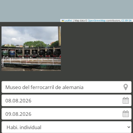
Leaflet
|
Map data ©
OpenStreetMap
contributors,
CC-BY-SA