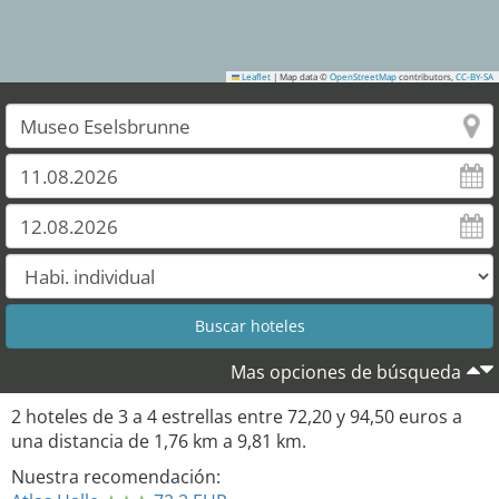
Leaflet
|
Map data ©
OpenStreetMap
contributors,
CC-BY-SA
2
Mas opciones de búsqueda
2
hoteles de
3
a
4
estrellas entre
72,20
y
94,50
euros a
una distancia de
1,76
km a
9,81
km.
Nuestra recomendación: