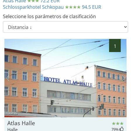
Atlas Halle
72.2 EUR
Schlossparkhotel Schkopau
94.5 EUR
Seleccione los parámetros de clasificación
1
hotel.de
Atlas Halle
Halle
79
%