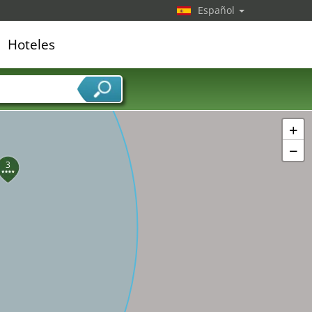
Español
Hoteles
edor de servicios
+
−
3