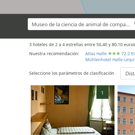
3
hoteles de
2
a
4
estrellas entre
50,40
y
80,10
euros
Nuestra recomendación:
Atlas Halle
72.2 E
Mühlenhotel Halle-Leipz
Seleccione los parámetros de clasificación
1
hotel.de
hotel.de