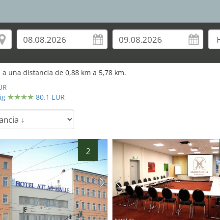
 a una distancia de
0,88
km a
5,78
km.
UR
ig
80.1 EUR
2
hotel.de