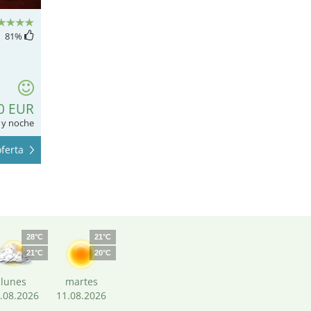
81
%
0 EUR
 y noche
ferta
28°C
21°C
21°C
20°C
lunes
martes
.08.2026
11.08.2026