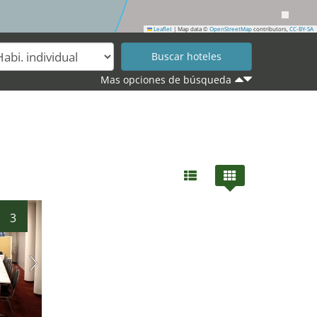
Leaflet
|
Map data ©
OpenStreetMap
contributors,
CC-BY-SA
Mas opciones de búsqueda
3