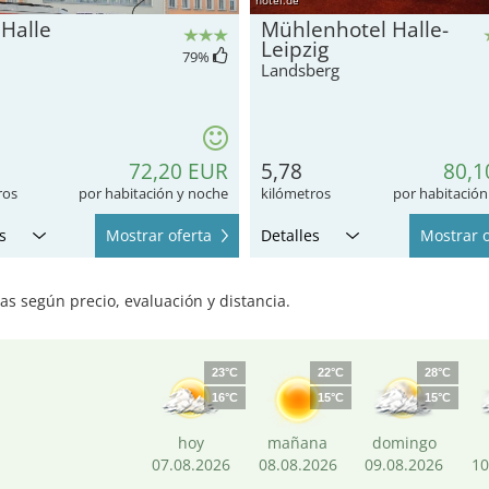
 Halle
Mühlenhotel Halle-
Leipzig
79
%
Landsberg
72,20 EUR
5,78
80,1
ros
por habitación y noche
kilómetros
por habitación
s
Mostrar oferta
Detalles
Mostrar o
s según precio, evaluación y distancia.
23°C
22°C
28°C
16°C
15°C
15°C
hoy
mañana
domingo
07.08.2026
08.08.2026
09.08.2026
10