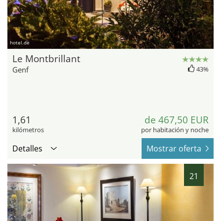
hotel.de
Le Montbrillant
Genf
43%
1,61
de 467,50 EUR
kilómetros
por habitación y noche
Detalles
Mostrar oferta
21