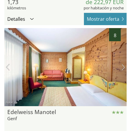
1,73
de 222,97 EUR
kilómetros
por habitación y noche
Detalles
Mostrar oferta
8
hotel.de
Edelweiss Manotel
Genf