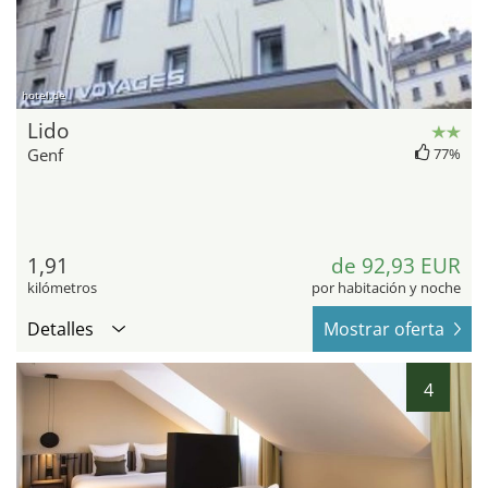
hotel.de
Lido
Genf
77%
1,91
de 92,93 EUR
kilómetros
por habitación y noche
Detalles
Mostrar oferta
4