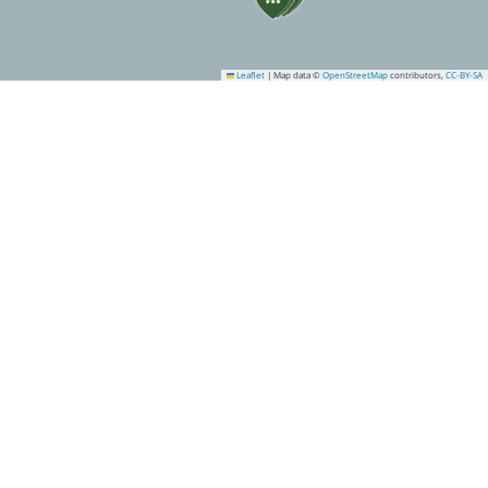
Leaflet
|
Map data ©
OpenStreetMap
contributors,
CC-BY-SA