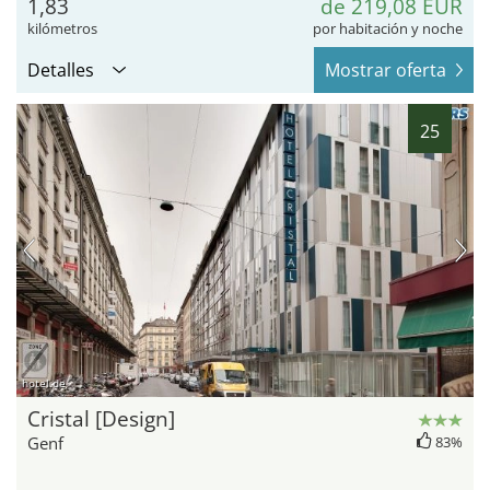
1,83
de 219,08 EUR
kilómetros
por habitación y noche
Detalles
Mostrar oferta
25
hotel.de
Cristal [Design]
Genf
83%