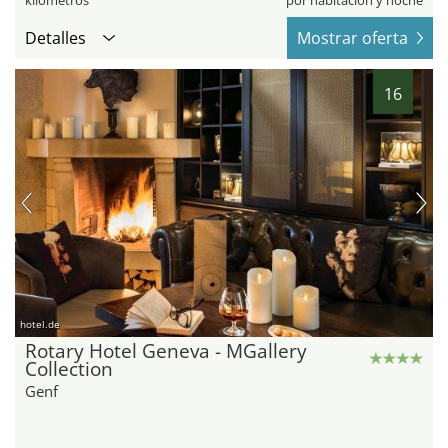
kilómetros
por habitación y noche
Detalles
Mostrar oferta
16
hotel.de
Rotary Hotel Geneva - MGallery
Collection
Genf