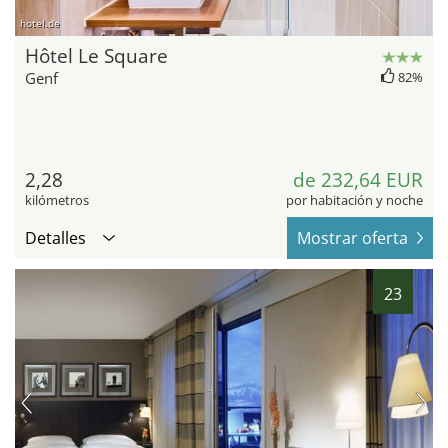
hotel.de
Hôtel Le Square
Genf
82%
2,28
de 232,64 EUR
kilómetros
por habitación y noche
Detalles
Mostrar oferta
23