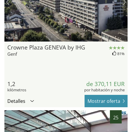
hotel.de
Crowne Plaza GENEVA by IHG
Genf
81%
1,2
de 370,11 EUR
kilómetros
por habitación y noche
Detalles
Mostrar oferta
25