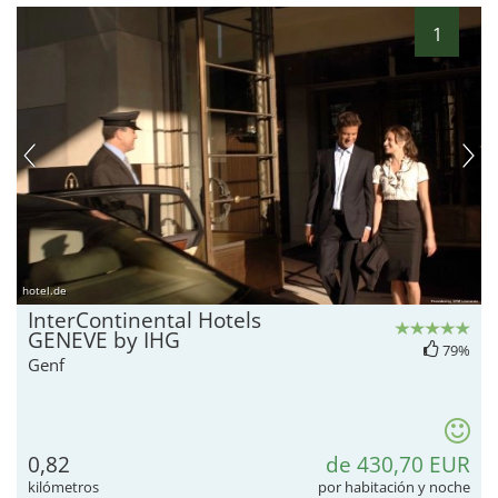
1
hotel.de
InterContinental Hotels
GENEVE by IHG
79%
Genf
0,82
de 430,70 EUR
kilómetros
por habitación y noche