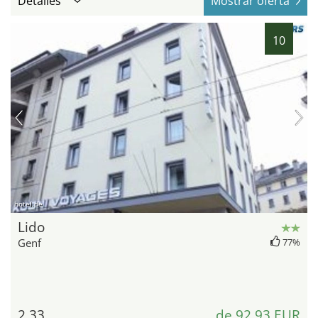
Detalles
Mostrar oferta
10
hotel.de
Lido
Genf
77%
2,33
de 92,93 EUR