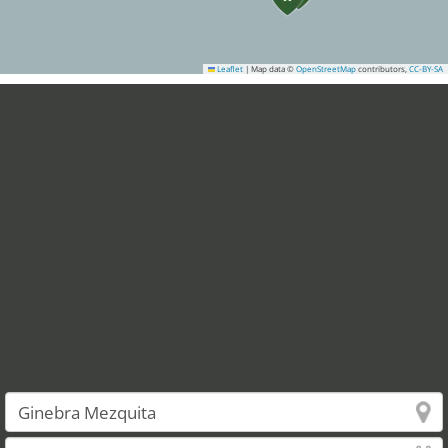
Leaflet
|
Map data ©
OpenStreetMap
contributors,
CC-BY-SA