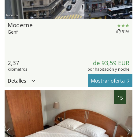
hotel.de
Moderne
Genf
51%
2,37
de 93,59 EUR
kilómetros
por habitación y noche
Detalles
Mostrar oferta
15