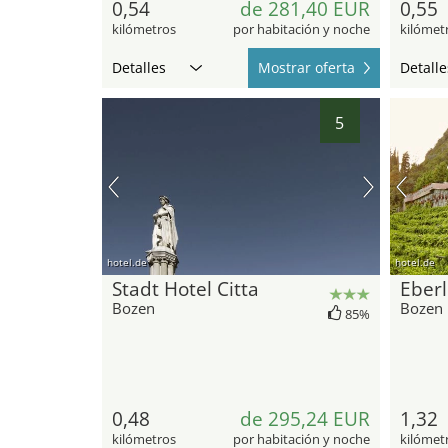
0,54
de 281,40 EUR
0,55
kilómetros
por habitación y noche
kilómet
Detalles
Mostrar oferta
Detalle
5
hotel.de
hotel.de
Stadt Hotel Citta
Eberl
Bozen
Bozen
85%
0,48
de 295,24 EUR
1,32
kilómetros
por habitación y noche
kilómet