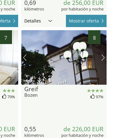
0 EUR
0,69
de 256,00 EUR
 y noche
kilómetros
por habitación y noche
ferta
Detalles
Mostrar oferta
7
8
hotel.de
Greif
Bozen
79%
97%
0 EUR
0,55
de 226,00 EUR
 y noche
kilómetros
por habitación y noche