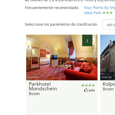
Frecuentemente recomendado:
Four Points by Sh
Ideal Park
Seleccione los parámetros de clasificación
1
hotel.de
hotel.de
Parkhotel
Kolp
Mondschein
Bozen
84%
Bozen