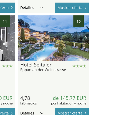
ferta
Detalles
Mostrar oferta
11
12
hotel.de
Hotel Spitaler
Eppan an der Weinstrasse
0 EUR
4,78
de 145,77 EUR
 y noche
kilómetros
por habitación y noche
ferta
Detalles
Mostrar oferta