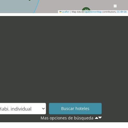
40
Leaflet
|
Map data ©
OpenStreetMap
contributors,
CC-BY-SA
1
33
38
Mas opciones de búsqueda