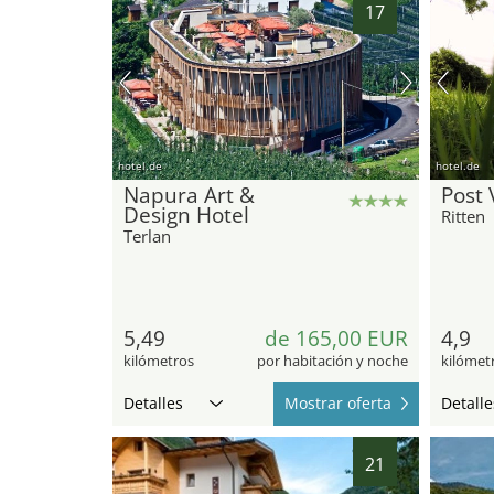
17
hotel.de
hotel.de
Napura Art &
Post 
Design Hotel
Ritten
Terlan
5,49
de 165,00 EUR
4,9
kilómetros
por habitación y noche
kilómet
Detalles
Mostrar oferta
Detalle
21