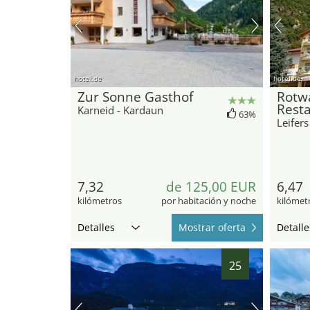
hotel.de
hotel.de
Zur Sonne Gasthof
Rotw
Rest
Karneid - Kardaun
63%
Leifers
7,32
de 125,00 EUR
6,47
kilómetros
por habitación y noche
kilómet
Detalles
Mostrar oferta
Detalle
25