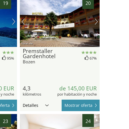
19
20
hotel.de
Premstaller
Gardenhotel
95%
67%
Bozen
0 EUR
4,3
de 145,00 EUR
 y noche
kilómetros
por habitación y noche
ferta
Detalles
Mostrar oferta
23
24