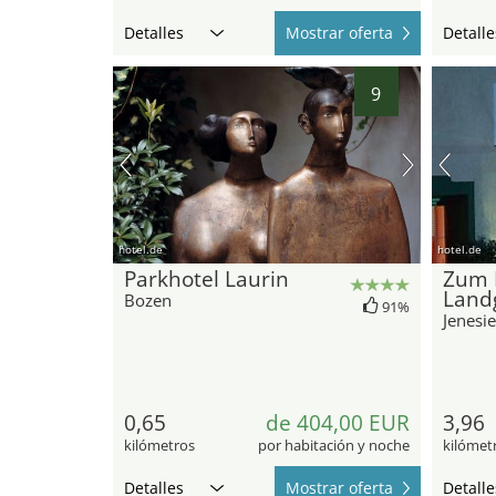
Detalles
Mostrar oferta
Detalle
9
hotel.de
hotel.de
Parkhotel Laurin
Zum 
Land
Bozen
91%
Jenesi
0,65
de 404,00 EUR
3,96
kilómetros
por habitación y noche
kilómet
Detalles
Mostrar oferta
Detalle