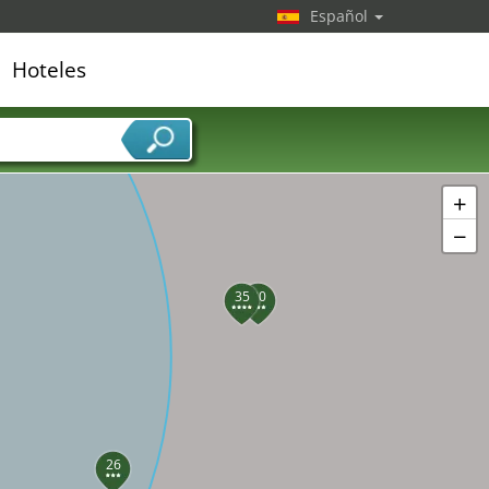
Español
36
Hoteles
31
edor de servicios
+
−
35
30
26