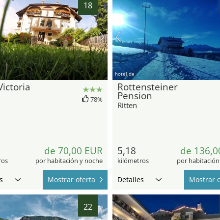
18
hotel.de
Victoria
Rottensteiner
Pension
78%
Ritten
de 70,00 EUR
5,18
de 136,0
ros
por habitación y noche
kilómetros
por habitación
s
Mostrar oferta
Detalles
Mostrar o
22