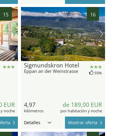
15
16
hotel.de
Sigmundskron Hotel
Eppan an der Weinstrasse
93%
0 EUR
4,97
de 189,00 EUR
 y noche
kilómetros
por habitación y noche
ferta
Detalles
Mostrar oferta