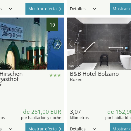
s
Mostrar oferta
Detalles
Mostrar o
10
hotel.de
Hirschen
B&B Hotel Bolzano
gasthof
Bozen
en
de 251,00 EUR
3,07
de 152,9
ros
por habitación y noche
kilómetros
por habitación
s
Mostrar oferta
Detalles
Mostrar o