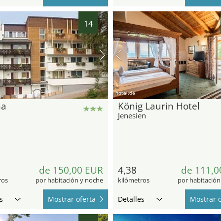
14
hotel.de
na
König Laurin Hotel
Jenesien
de 150,00 EUR
4,38
de 111,0
ros
por habitación y noche
kilómetros
por habitación
s
Mostrar oferta
Detalles
Mostrar o