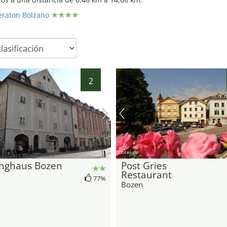
eraton Bolzano
2
hotel.de
inghaus Bozen
Post Gries
Restaurant
77%
Bozen