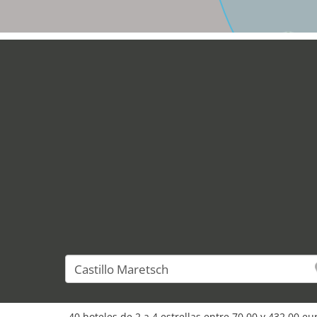
25
27
37
40 hoteles de 2 a 4 estrellas entre 70,00 y 432,00 e