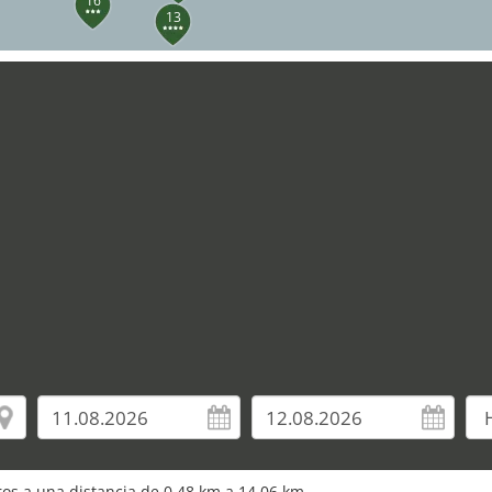
16
13
2
22
24
23
29
uros a una distancia de 0,48 km a 14,06 km.