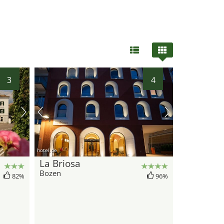
3
4
hotel.de
La Briosa
Bozen
82%
96%