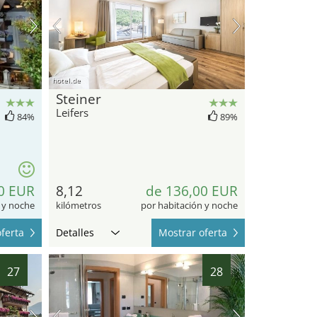
hotel.de
Steiner
Leifers
84%
89%
0 EUR
8,12
de 136,00 EUR
 y noche
kilómetros
por habitación y noche
ferta
Detalles
Mostrar oferta
27
28