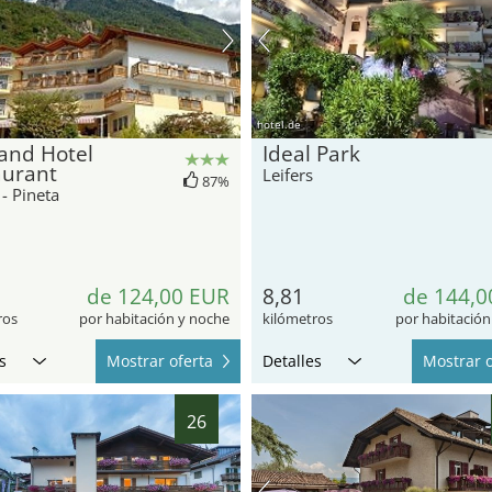
hotel.de
and Hotel
Ideal Park
aurant
Leifers
87%
 - Pineta
de 124,00 EUR
8,81
de 144,0
ros
por habitación y noche
kilómetros
por habitación
s
Mostrar oferta
Detalles
Mostrar o
26