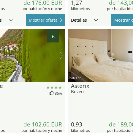
de 176,00 EUR
1,27
de 143,0
ros
por habitación y noche
kilómetros
por habitación
s
Mostrar oferta
Detalles
Mostrar o
6
hotel.de
e
Asterix
Bozen
86%
de 102,60 EUR
0,93
de 189,0
ros
por habitación y noche
kilómetros
por habitación