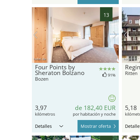
13
hotel.de
hotel.de
Four Points by
Regi
Sheraton Bolzano
Ritten
91%
Bozen
3,97
de 182,40 EUR
5,18
kilómetros
por habitación y noche
kilómet
Detalles
Mostrar oferta
Detalle