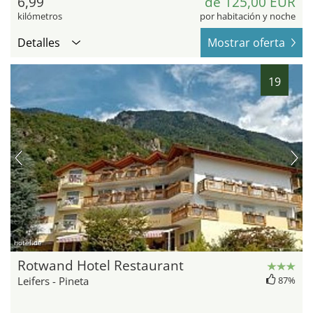
6,99
de 125,00 EUR
kilómetros
por habitación y noche
Detalles
Mostrar oferta
19
hotel.de
Rotwand Hotel Restaurant
Leifers - Pineta
87%