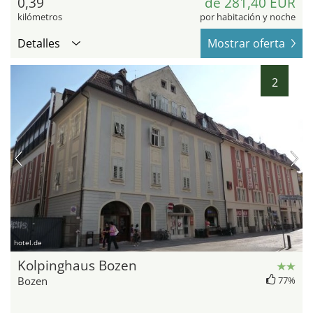
0,39
de 281,40 EUR
kilómetros
por habitación y noche
Detalles
Mostrar oferta
2
hotel.de
Kolpinghaus Bozen
Bozen
77%