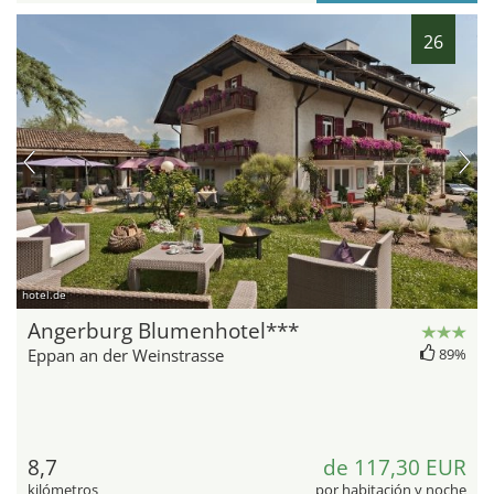
26
hotel.de
Angerburg Blumenhotel***
Eppan an der Weinstrasse
89%
8,7
de 117,30 EUR
kilómetros
por habitación y noche