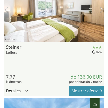
hotel.de
Steiner
Leifers
89%
7,77
de 136,00 EUR
kilómetros
por habitación y noche
Detalles
Mostrar oferta
25