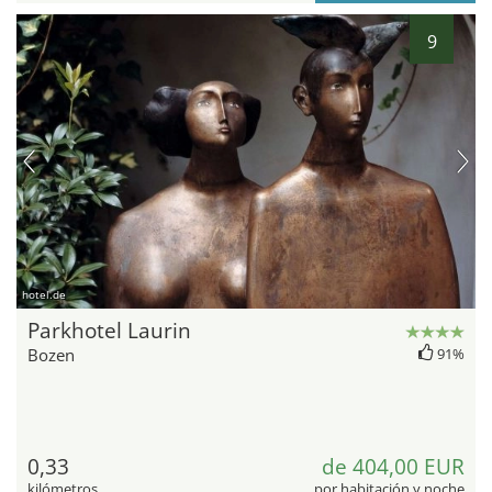
9
hotel.de
Parkhotel Laurin
Bozen
91%
0,33
de 404,00 EUR
kilómetros
por habitación y noche