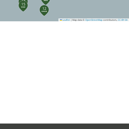
13
15
12
Leaflet
|
Map data ©
OpenStreetMap
contributors,
CC-BY-SA
18
19
24
23
35