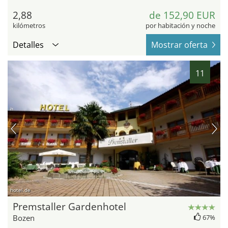
2,88
de 152,90 EUR
kilómetros
por habitación y noche
Detalles
Mostrar oferta
11
hotel.de
Premstaller Gardenhotel
Bozen
67%