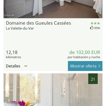
hotel.de
Domaine des Gueules Cassées
La Valette-du-Var
95%
12,18
de 102,00 EUR
kilómetros
por habitación y noche
Detalles
Mostrar oferta
21