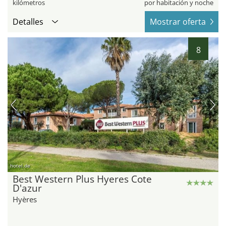
kilómetros
por habitación y noche
Detalles
Mostrar oferta
8
hotel.de
Best Western Plus Hyeres Cote
D'azur
Hyères