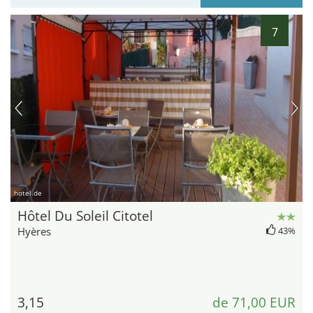
7
hotel.de
Hôtel Du Soleil Citotel
Hyères
43%
3,15
de 71,00 EUR