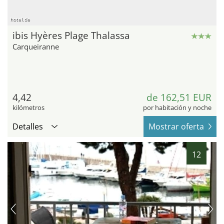
hotel.de
ibis Hyères Plage Thalassa
Carqueiranne
4,42
de 162,51 EUR
kilómetros
por habitación y noche
Detalles
Mostrar oferta
12