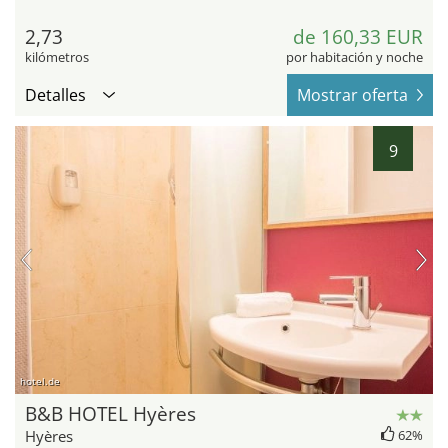
2,73
de 160,33 EUR
kilómetros
por habitación y noche
Detalles
Mostrar oferta
9
hotel.de
B&B HOTEL Hyères
Hyères
62%