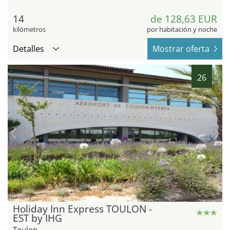
14
de 128,63 EUR
kilómetros
por habitación y noche
Detalles
Mostrar oferta
26
hotel.de
Holiday Inn Express TOULON -
EST by IHG
Toulon