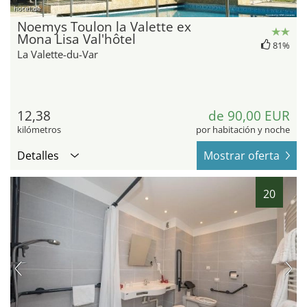
hotel.de
Noemys Toulon la Valette ex
Mona Lisa Val'hôtel
81%
La Valette-du-Var
12,38
de 90,00 EUR
kilómetros
por habitación y noche
Detalles
Mostrar oferta
20