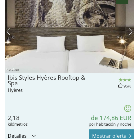
hotel.de
Ibis Styles Hyères Rooftop &
Spa
96%
Hyères
2,18
de 174,86 EUR
kilómetros
por habitación y noche
Detalles
Mostrar oferta