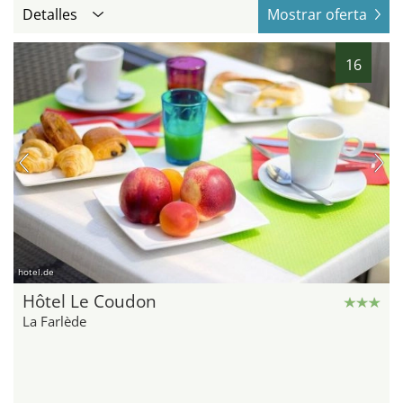
Detalles
Mostrar oferta
16
hotel.de
Hôtel Le Coudon
La Farlède