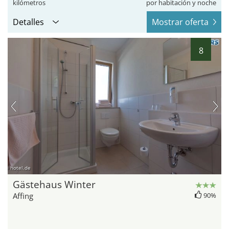
kilómetros
por habitación y noche
Detalles
Mostrar oferta
8
hotel.de
Gästehaus Winter
Affing
90%