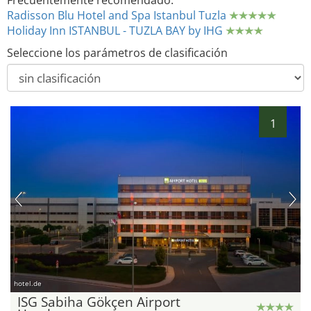
Frecuentemente recomendado:
Radisson Blu Hotel and Spa Istanbul Tuzla
Holiday Inn ISTANBUL - TUZLA BAY by IHG
Seleccione los parámetros de clasificación
1
hotel.de
ISG Sabiha Gökçen Airport