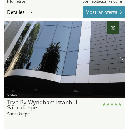
kilómetros
por habitación y noche
Detalles
Mostrar oferta
25
hotel.de
Tryp By Wyndham Istanbul
Sancaktepe
Sancaktepe