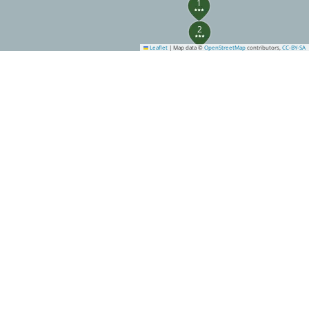
1
2
Leaflet
|
Map data ©
OpenStreetMap
contributors,
CC-BY-SA
3