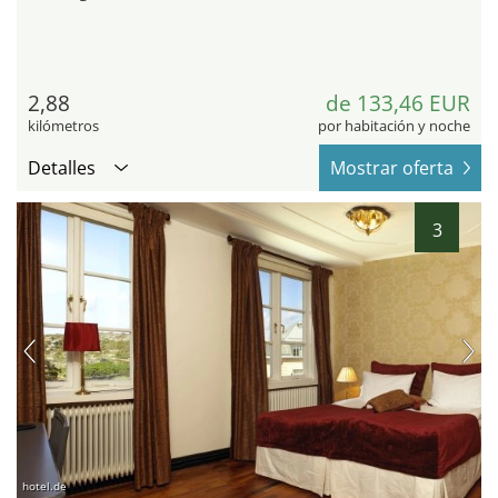
2,88
de 133,46 EUR
kilómetros
por habitación y noche
Detalles
Mostrar oferta
3
hotel.de