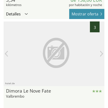
3,54
de 138,00 EUR
kilómetros
por habitación y noche
Detalles
Mostrar oferta
3
hotel.de
Dimora Le Nove Fate
Valbrembo