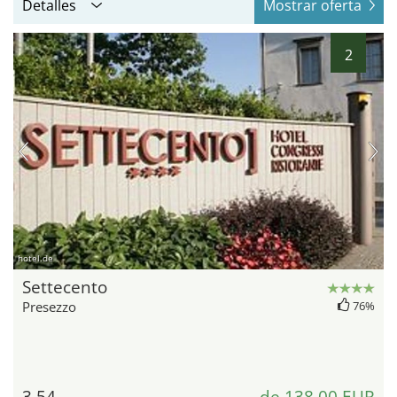
Detalles
Mostrar oferta
2
hotel.de
Settecento
Presezzo
76%