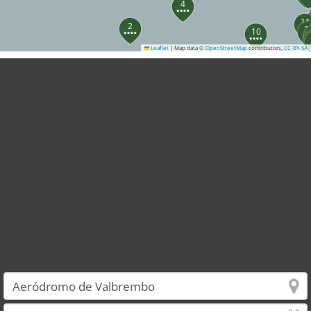
4
11
2
2
10
Leaflet
|
Map data ©
OpenStreetMap
contributors,
CC-BY-SA
8
37
32
36