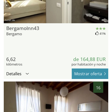
hotel.de
BergamoInn43
Bergamo
41%
6,62
de 164,88 EUR
kilómetros
por habitación y noche
Detalles
Mostrar oferta
16