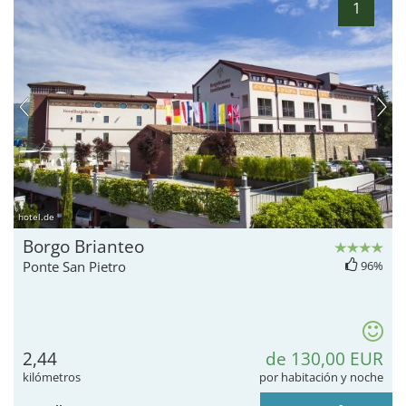
1
hotel.de
Borgo Brianteo
Ponte San Pietro
96%
2,44
de 130,00 EUR
kilómetros
por habitación y noche