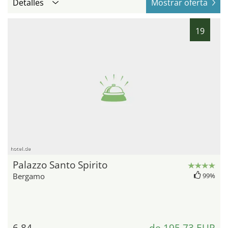
Detalles
Mostrar oferta
19
hotel.de
Palazzo Santo Spirito
Bergamo
99%
6,84
de 195,73 EUR