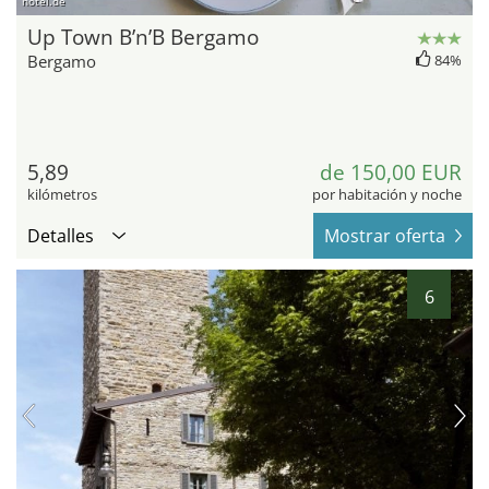
hotel.de
Up Town B’n’B Bergamo
Bergamo
84%
5,89
de 150,00 EUR
kilómetros
por habitación y noche
Detalles
Mostrar oferta
6