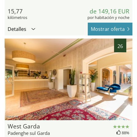
15,77
de 149,16 EUR
kilómetros
por habitación y noche
Detalles
Mostrar oferta
26
hotel.de
West Garda
Padenghe sul Garda
88%