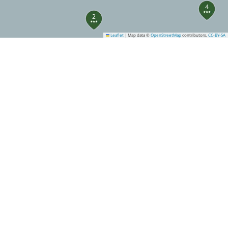
4
2
Leaflet
|
Map data ©
OpenStreetMap
contributors,
CC-BY-SA