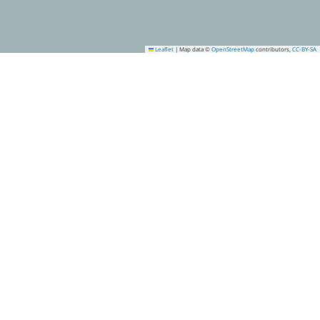
Leaflet
|
Map data ©
OpenStreetMap
contributors,
CC-BY-SA