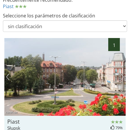
Frecuentemente recomendado:
Piast
Seleccione los parámetros de clasificación
1
hotel.de
Piast
Słupsk
79%