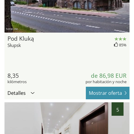
hotel.de
Pod Kluką
Słupsk
85%
8,35
de 86,98 EUR
kilómetros
por habitación y noche
Detalles
Mostrar oferta
5