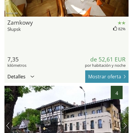
hotel.de
Zamkowy
Słupsk
82%
7,35
de 52,61 EUR
kilómetros
por habitación y noche
Detalles
Mostrar oferta
4