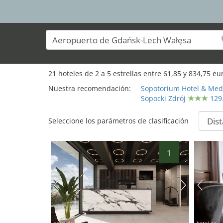
21
hoteles de
2
a
5
estrellas entre
61,85
y
834,75
eur
Nuestra recomendación:
Sopotorium Hotel & Med
Sopocki Zdrój
129
Seleccione los parámetros de clasificación
1
hotel.de
hotel.de