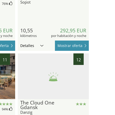
Sopot
76
%
5 EUR
10,55
292,95 EUR
 y noche
kilómetros
por habitación y noche
ferta
Detalles
Mostrar oferta
11
12
The Cloud One
Gdansk
94
%
Danzig