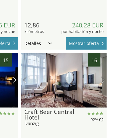
5 EUR
12,86
240,28 EUR
 y noche
kilómetros
por habitación y noche
ferta
Detalles
Mostrar oferta
15
16
hotel.de
Craft Beer Central
Hotel
92
%
Danzig