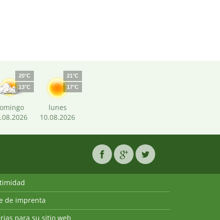
20°C
21°C
13°C
17°C
omingo
lunes
.08.2026
10.08.2026
ntimidad
ie de imprenta
rias para su sitio web