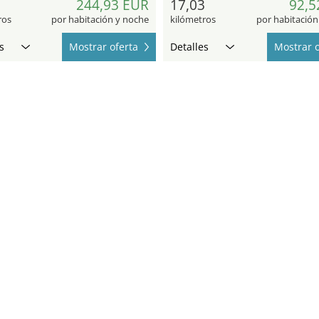
0
244,93 EUR
17,03
92,5
ros
por habitación y noche
kilómetros
por habitación
s
Mostrar oferta
Detalles
Mostrar o