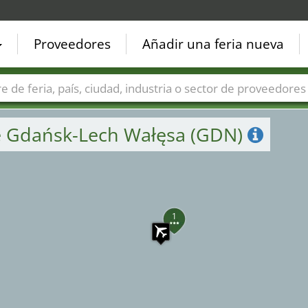
Proveedores
Añadir una feria nueva
Países
Ciudades
Sectores de ferias
Sectores de prove
de Gdańsk-Lech Wałęsa (GDN)
1