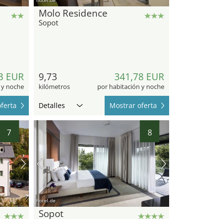
Molo Residence
Sopot
3 EUR
9,73
341,78 EUR
 y noche
kilómetros
por habitación y noche
ferta
Detalles
Mostrar oferta
7
8
hotel.de
Sopot