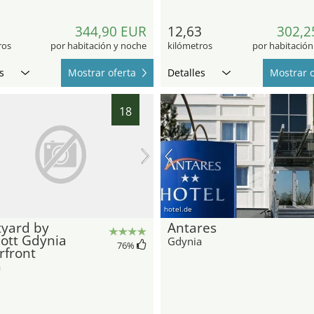
7
344,90 EUR
12,63
302,2
ros
por habitación y noche
kilómetros
por habitación
s
Mostrar oferta
Detalles
Mostrar o
18
hotel.de
tyard by
Antares
ott Gdynia
Gdynia
76
%
rfront
a