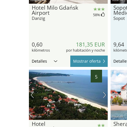
Hotel Milo Gdańsk
Sopo
Airport
Medi
58
%
Danzig
Sopot
0,60
181,35 EUR
9,64
kilómetros
por habitación y noche
kilómet
Detalles
Mostrar oferta
Detalle
5
hotel.de
hotel.de
Hotel
Sher