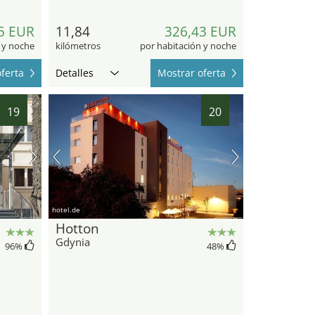
5 EUR
11,84
326,43 EUR
 y noche
kilómetros
por habitación y noche
ferta
Detalles
Mostrar oferta
19
20
hotel.de
Hotton
Gdynia
96
%
48
%