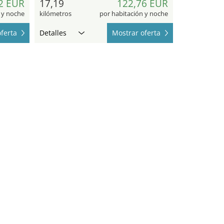
2 EUR
17,19
122,76 EUR
 y noche
kilómetros
por habitación y noche
ferta
Detalles
Mostrar oferta