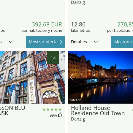
Danzig
0
392,68 EUR
12,86
270,8
ros
por habitación y noche
kilómetros
por habitación
s
Mostrar oferta
Detalles
Mostrar o
14
hotel.de
SSON BLU
Holland House
NSK
Residence Old Town
99
%
Danzig