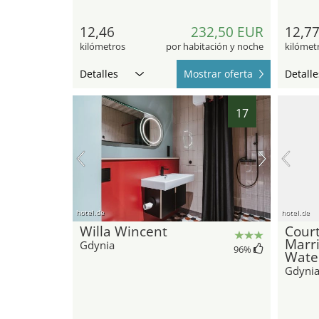
12,46
232,50 EUR
12,7
kilómetros
por habitación y noche
kilómet
Detalles
Mostrar oferta
Detalle
17
hotel.de
hotel.de
Willa Wincent
Cour
Marri
Gdynia
96
%
Wate
Gdyni