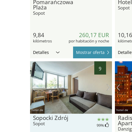
Pomarańczowa
Hotel
Plaża
Sopot
Sopot
9,84
260,17 EUR
10,1
kilómetros
por habitación y noche
kilómet
Detalles
Mostrar oferta
Detalle
9
hotel.de
hotel.de
Sopocki Zdrój
Radis
Apar
Sopot
99
%
Danzig