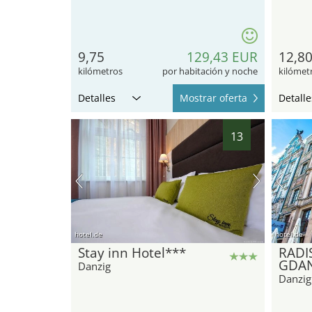
9,75
129,43 EUR
12,8
kilómetros
por habitación y noche
kilómet
Detalles
Mostrar oferta
Detalle
13
hotel.de
hotel.de
Stay inn Hotel***
RADI
GDA
Danzig
Danzig