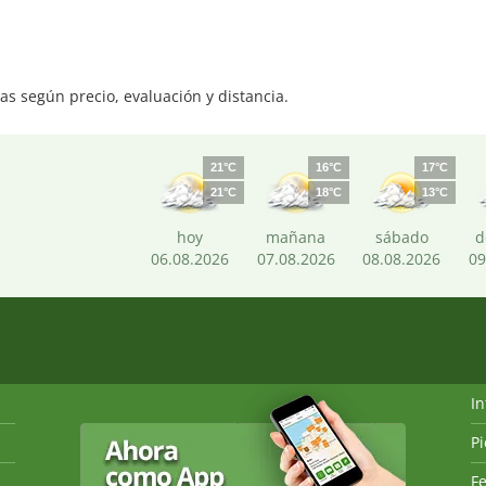
s según precio, evaluación y distancia.
21°C
16°C
17°C
21°C
18°C
13°C
hoy
mañana
sábado
d
06.08.2026
07.08.2026
08.08.2026
09
I
P
Fe