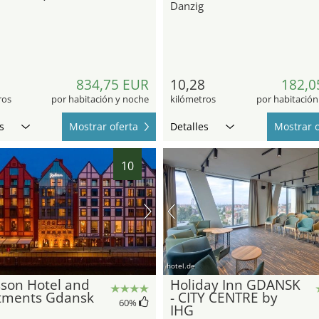
Danzig
6
834,75 EUR
10,28
182,0
ros
por habitación y noche
kilómetros
por habitación
s
Mostrar oferta
Detalles
Mostrar o
10
hotel.de
son Hotel and
Holiday Inn GDANSK
tments Gdansk
- CITY CENTRE by
60
%
IHG