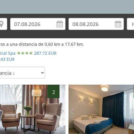
os a una distancia de
0,60
km a
17,67
km.
ical Spa
287.72 EUR
.43 EUR
2
hotel.de