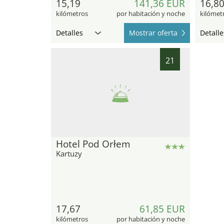
15,19
141,36 EUR
16,8
kilómetros
por habitación y noche
kilómet
Detalles
Mostrar oferta
Detalle
21
Hotel Pod Orłem
Kartuzy
17,67
61,85 EUR
kilómetros
por habitación y noche