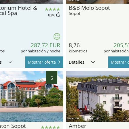
torium Hotel &
B&B Molo Sopot
cal Spa
Sopot
83
%
287,72 EUR
8,76
205,5
ros
por habitación y noche
kilómetros
por habitación
s
Mostrar oferta
Detalles
Mostrar o
6
hotel.de
aton Sopot
Amber