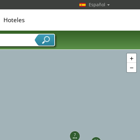
4
Español
5
3
2
Hoteles
9
edor de servicios
+
−
7