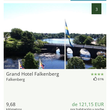
3
hotel.de
Grand Hotel Falkenberg
Falkenberg
61%
9,68
de 121,15 EUR
kilómetros
por habitación y noche