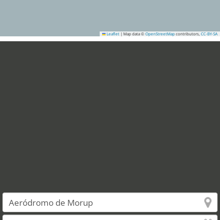
Leaflet
|
Map data ©
OpenStreetMap
contributors,
CC-BY-SA
1