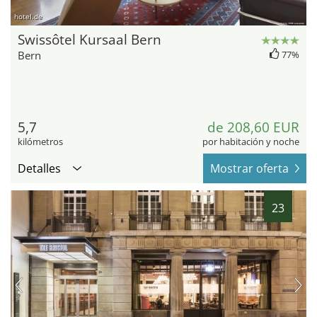
hotel.de
Swissôtel Kursaal Bern
Bern
77%
5,7
de 208,60 EUR
kilómetros
por habitación y noche
Detalles
Mostrar oferta
23