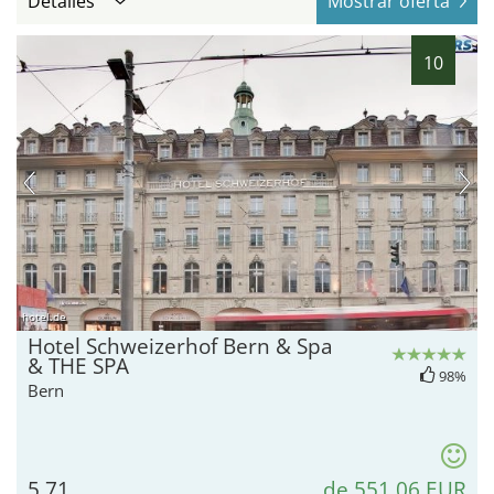
Detalles
Mostrar oferta
10
hotel.de
Hotel Schweizerhof Bern & Spa
& THE SPA
98%
Bern
5,71
de 551,06 EUR