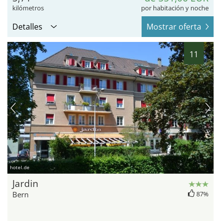
kilómetros
por habitación y noche
Detalles
Mostrar oferta
11
hotel.de
Jardin
Bern
87%