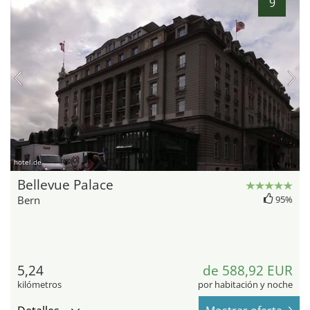
9
hotel.de
Bellevue Palace
Bern
95%
5,24
de 588,92 EUR
kilómetros
por habitación y noche