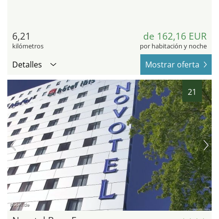
6,21
de 162,16 EUR
kilómetros
por habitación y noche
Detalles
Mostrar oferta
21
hotel.de