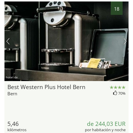
18
hotel.de
Best Western Plus Hotel Bern
Bern
70%
5,46
de 244,03 EUR
kilómetros
por habitación y noche