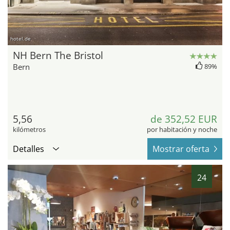
hotel.de
NH Bern The Bristol
Bern
89%
5,56
de 352,52 EUR
kilómetros
por habitación y noche
Detalles
Mostrar oferta
24