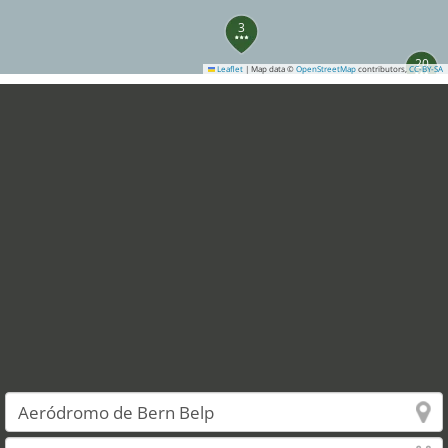
3
20
Leaflet
|
Map data ©
OpenStreetMap
contributors,
CC-BY-SA
39