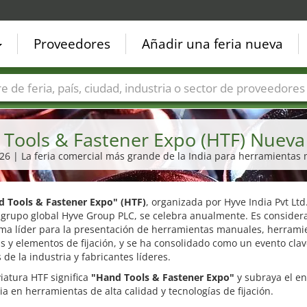
Proveedores
Añadir una feria nueva
Países
Ciudades
Sectores de ferias
Sectores de prove
Tools & Fastener Expo (HTF) Nueva
026 | La feria comercial más grande de la India para herramientas
 Tools & Fastener Expo" (HTF)
, organizada por Hyve India Pvt Ltd
el grupo global Hyve Group PLC, se celebra anualmente. Es conside
rma líder para la presentación de herramientas manuales, herrami
as y elementos de fijación, y se ha consolidado como un evento cla
 de la industria y fabricantes líderes.
iatura HTF significa
"Hand Tools & Fastener Expo"
y subraya el e
ria en herramientas de alta calidad y tecnologías de fijación.