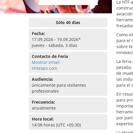
La HTF a
construc
aviació
herramie
Sólo 40 dias
fresador
Fecha:
Como vit
17.09.2026 - 19.09.2026*
para el 
jueves - sábado, 3 días
sobre te
innovac
Contacto de Feria
La feria
Mostrar email
pesada, 
iihtexpo.com
de muebl
Audiencia:
las indu
únicamente para visitantes
para el 
profesionales
En resu
para pro
Frecuencia:
importan
anualmente
herramie
por part
Hora local:
expertos
14:08 horas (UTC +05:30)
La Hand 