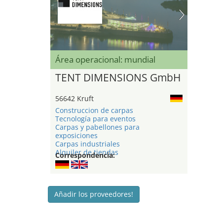
Área operacional: mundial
TENT DIMENSIONS GmbH
56642 Kruft
Construccion de carpas
Tecnología para eventos
Carpas y pabellones para
exposiciones
Carpas industriales
Alquiler de tiendas
Correspondencia:
Añadir los proveedores!