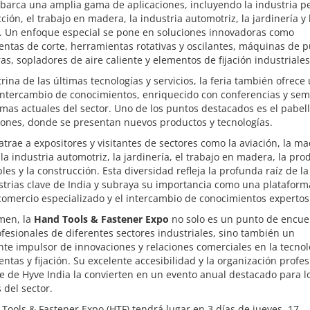
barca una amplia gama de aplicaciones, incluyendo la industria pe
ción, el trabajo en madera, la industria automotriz, la jardinería y 
n. Un enfoque especial se pone en soluciones innovadoras como
ntas de corte, herramientas rotativas y oscilantes, máquinas de pu
as, sopladores de aire caliente y elementos de fijación industriales
rina de las últimas tecnologías y servicios, la feria también ofrece
intercambio de conocimientos, enriquecido con conferencias y sem
mas actuales del sector. Uno de los puntos destacados es el pabel
iones, donde se presentan nuevos productos y tecnologías.
 atrae a expositores y visitantes de sectores como la aviación, la m
la industria automotriz, la jardinería, el trabajo en madera, la pro
es y la construcción. Esta diversidad refleja la profunda raíz de l
strias clave de India y subraya su importancia como una plataforma
comercio especializado y el intercambio de conocimientos expertos
men, la
Hand Tools & Fastener Expo
no solo es un punto de encue
fesionales de diferentes sectores industriales, sino también un
te impulsor de innovaciones y relaciones comerciales en la tecnol
ntas y fijación. Su excelente accesibilidad y la organización profes
e de Hyve India la convierten en un evento anual destacado para l
 del sector.
Tools & Fastener Expo (HTF) tendrá lugar en 3 días de jueves, 17.