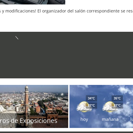
s y modificaciones! El organizador del salón correspondiente se re
34°C
35°C
27°C
27°C
hoy
mañana
l
ros de Exposiciones