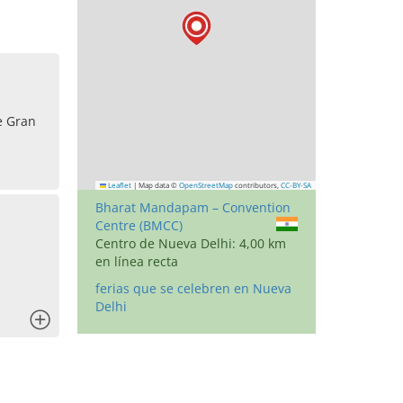
e Gran
Leaflet
|
Map data ©
OpenStreetMap
contributors,
CC-BY-SA
Bharat Mandapam – Convention
Centre (BMCC)
Centro de Nueva Delhi: 4,00 km
en línea recta
ferias que se celebren en Nueva
Delhi
x