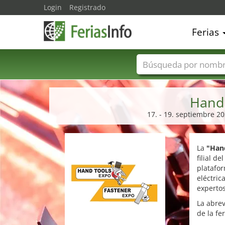
Login
Registrado
Ferias
Nombres de ferias
Hand 
17. - 19. septiembre 2
La
"Hand
filial d
platafo
eléctric
expertos
La abrev
de la fe