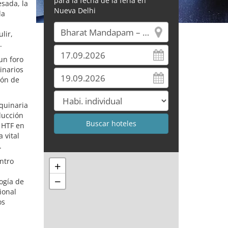
para la fecha de la feria en
sada, la
Nueva Delhi
la
lir,
.
 un foro
inarios
lón de
aquinaria
ducción
a HTF en
 vital
.
ntro
+
−
ogía de
ional
os