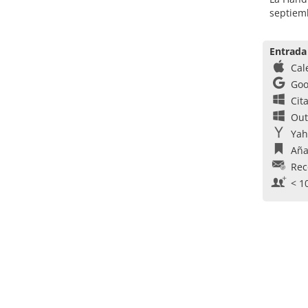
septiem
Entrada
Cal
Goo
Cit
Out
Yah
Aña
Rec
< 1