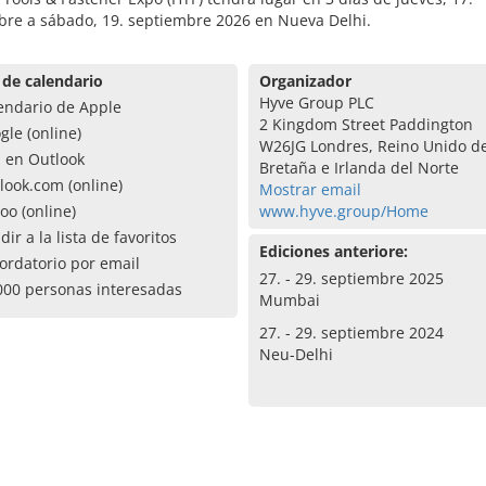
bre a sábado, 19. septiembre 2026 en Nueva Delhi.
 de calendario
Organizador
Hyve Group PLC
endario de Apple
2 Kingdom Street Paddington
gle (online)
W26JG Londres, Reino Unido d
a en Outlook
Bretaña e Irlanda del Norte
look.com (online)
Mostrar email
oo (online)
www.hyve.group/Home
dir a la lista de favoritos
Ediciones anteriore:
ordatorio por email
27. - 29. septiembre 2025
000 personas interesadas
Mumbai
27. - 29. septiembre 2024
Neu-Delhi