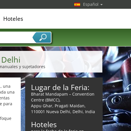
Español
Hoteles
edor de servicios
 Delhi
 manuales y sujetadores
Lugar de la Feria:
., una
rada una
Bharat Mandapam – Convention
entas
Centre (BMCC),
ve para
Appu Ghar, Pragati Maidan,
110001 Nueva Delhi, Delhi, India
nfoque
Hoteles