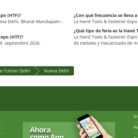
xpo (HTF)?
¿Con qué frecuencia se lleva 
Nueva Delhi, Bharat Mandapam –
La Hand Tools & Fastener Expo 
¿Qué tipo de feria es la Hand
Expo (HTF)?
La Hand Tools & Fastener Expo
19. septiembre 2026.
de metales y mecanizado de me
de l'Union Delhi
Nueva Delhi
I
P