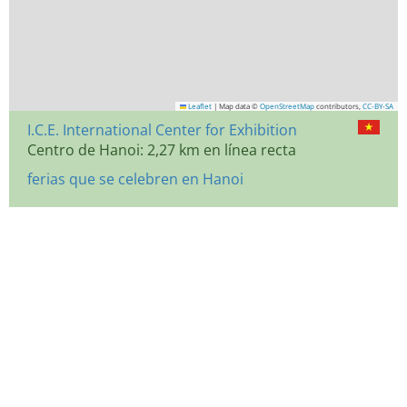
Leaflet
|
Map data ©
OpenStreetMap
contributors,
CC-BY-SA
I.C.E. International Center for Exhibition
Centro de Hanoi: 2,27 km en línea recta
ferias que se celebren en Hanoi