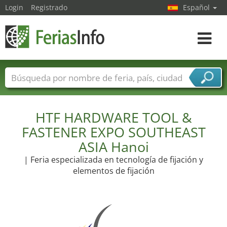
Login
Registrado
Español
Navega
toggle
Nombres de ferias
Países
Ciudades
Sectores de ferias
Sectores de proveedor de servicios
HTF HARDWARE TOOL &
FASTENER EXPO SOUTHEAST
ASIA Hanoi
| Feria especializada en tecnología de fijación y
elementos de fijación