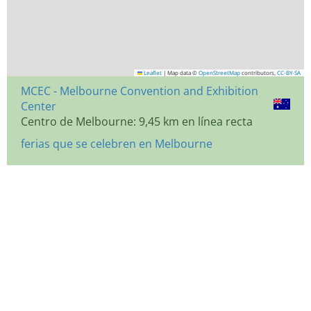
Leaflet
|
Map data ©
OpenStreetMap
contributors,
CC-BY-SA
MCEC - Melbourne Convention and Exhibition
Center
Centro de Melbourne: 9,45 km en línea recta
ferias que se celebren en Melbourne