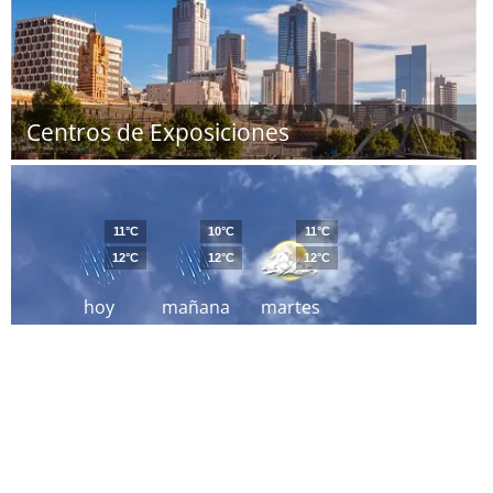
Centros de Exposiciones
11°C
10°C
11°C
12°C
12°C
12°C
hoy
mañana
martes