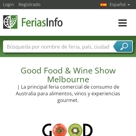
Login
Registrado
Español
Navega
toggle
Nombres de ferias
Países
Ciudades
Sectores de ferias
Sectores de proveedor de servicios
Good Food & Wine Show
Melbourne
| La principal feria comercial de consumo de
Australia para alimentos, vinos y experiencias
gourmet.