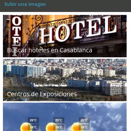
Subir una imagen
Buscar hoteles en Casablanca
Centros de Exposiciones
26°C
25°C
26°C
24°C
24°C
24°C