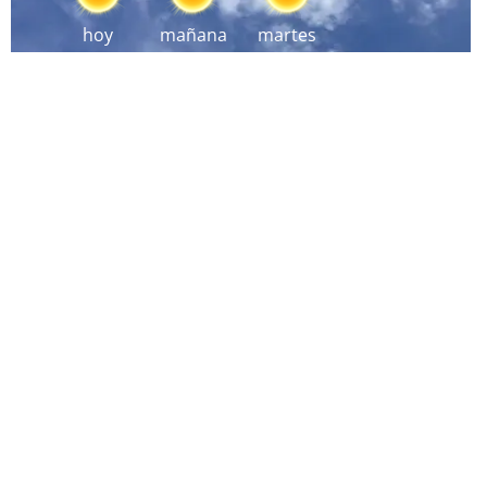
hoy
mañana
martes