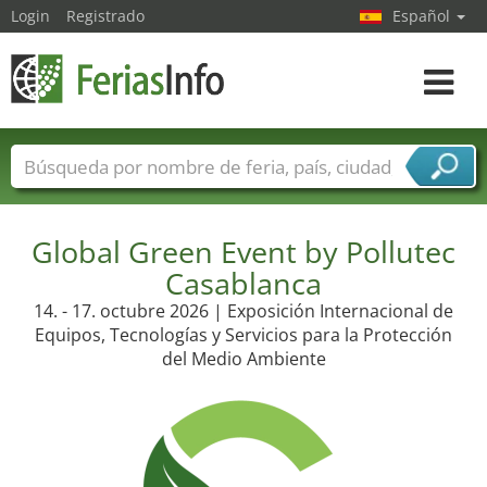
Login
Registrado
Español
Navega
toggle
Nombres de ferias
Países
Ciudades
Sectores de ferias
Global Green Event by Pollutec
Sectores de proveedor de servicios
Casablanca
14. - 17. octubre 2026 | Exposición Internacional de
Equipos, Tecnologías y Servicios para la Protección
del Medio Ambiente