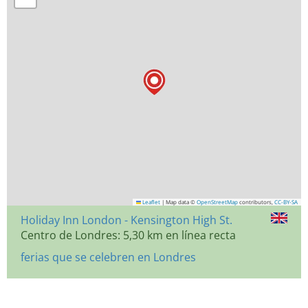
Leaflet
|
Map data ©
OpenStreetMap
contributors,
CC-BY-SA
Holiday Inn London - Kensington High St.
Centro de Londres: 5,30 km en línea recta
ferias que se celebren en Londres