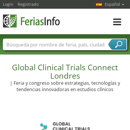
Login
Registrado
Español
Navega
toggle
Nombres de ferias
Países
Ciudades
Sectores de ferias
Sectores de proveedor de servicios
Global Clinical Trials Connect
Londres
| Feria y congreso sobre estrategias, tecnologías y
tendencias innovadoras en estudios clínicos