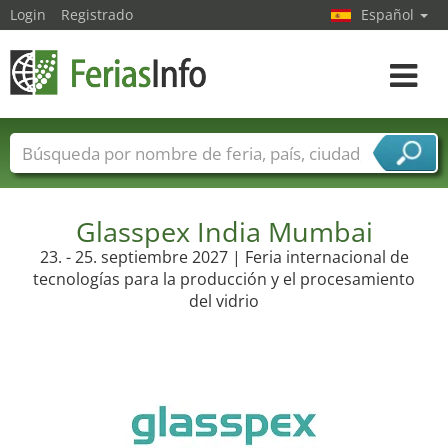
Login
Registrado
Español
Navega
toggle
Nombres de ferias
Países
Ciudades
Sectores de ferias
Sectores de proveedor de servicios
Glasspex India Mumbai
23. - 25. septiembre 2027 | Feria internacional de
tecnologías para la producción y el procesamiento
del vidrio