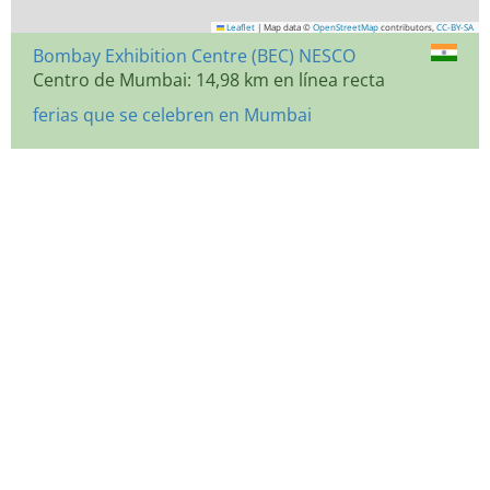
Leaflet
|
Map data ©
OpenStreetMap
contributors,
CC-BY-SA
Bombay Exhibition Centre (BEC) NESCO
Centro de Mumbai: 14,98 km en línea recta
ferias que se celebren en Mumbai