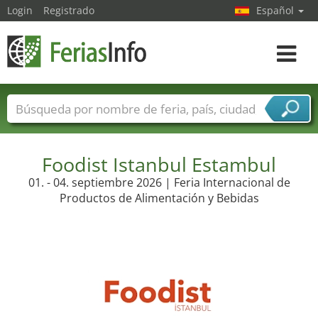
Login
Registrado
Español
Navega
toggle
Nombres de ferias
Países
Ciudades
Sectores de ferias
Sectores de proveedor de servicios
Foodist Istanbul Estambul
01. - 04. septiembre 2026 | Feria Internacional de
Productos de Alimentación y Bebidas