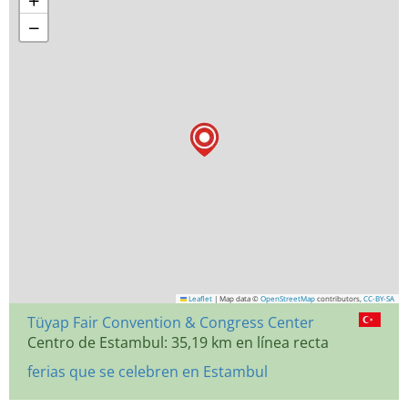
+
−
Leaflet
|
Map data ©
OpenStreetMap
contributors,
CC-BY-SA
Tüyap Fair Convention & Congress Center
Centro de Estambul: 35,19 km en línea recta
ferias que se celebren en Estambul