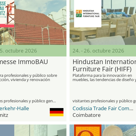
25. octubre 2026
24. - 26. octubre 2026
messe ImmoBAU
Hindustan Internatio
Furniture Fair (HIFF)
ra profesionales y público sobre
Plataforma para la innovación en
cción, vivienda y renovación
muebles, las tendencias de diseño y
negocios B2B en el desarrollo de
interiores
visitantes profesionales y público general
erkehr-Halle
Codissia Trade Fair Complex
itz
Coimbatore