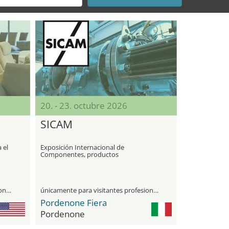
20. - 23. octubre 2026
SICAM
 el
Exposición Internacional de
Componentes, productos
semiterminados y accesorios para la
industria del mueble
únicamente para visitantes profesionales
únicamente para visitantes profesionales
Pordenone Fiera
Pordenone