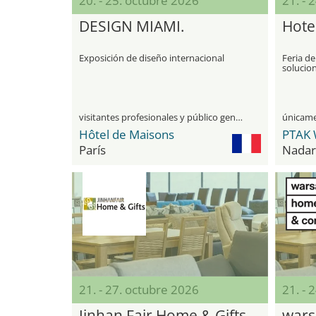
20. - 25. octubre 2026
21. - 
DESIGN MIAMI.
Hote
Exposición de diseño internacional
Feria d
solucion
confere
visitantes profesionales y público general
Hôtel de Maisons
PTAK 
París
Nadar
21. - 27. octubre 2026
21. - 
Jinhan Fair Home & Gifts
wars