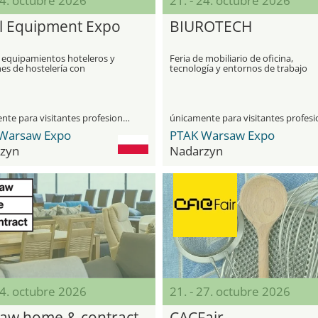
24. octubre 2026
21. - 24. octubre 2026
l Equipment Expo
BIUROTECH
e equipamientos hoteleros y
Feria de mobiliario de oficina,
es de hostelería con
tecnología y entornos de trabajo
ncia complementaria
modernos
únicamente para visitantes profesionales
Warsaw Expo
PTAK Warsaw Expo
zyn
Nadarzyn
24. octubre 2026
21. - 27. octubre 2026
aw home & contract
CACFair