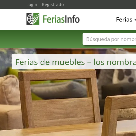
Login
Registrado
Ferias
Nombres de ferias
Ferias de muebles – los nombr