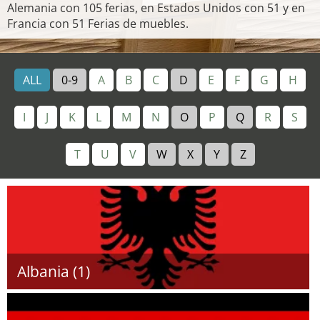
Alemania con 105 ferias, en Estados Unidos con 51 y en
Francia con 51 Ferias de muebles.
ALL
0-9
A
B
C
D
E
F
G
H
I
J
K
L
M
N
O
P
Q
R
S
T
U
V
W
X
Y
Z
Albania (1)