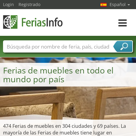
Login
Registrado
Español
Navega
toggle
Nombres de ferias
Países
Ciudades
Sectores de ferias
Ferias de muebles en todo el
Sectores de proveedor de servicios
mundo por país
474 Ferias de muebles en 304 ciudades y 69 países. La
mayoría de las Ferias de muebles tiene lugar en