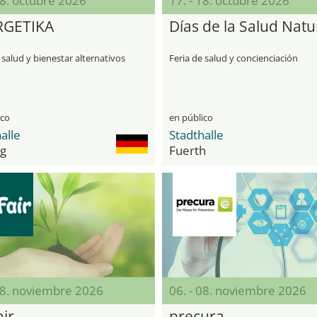
18. octubre 2026
17. - 18. octubre 2026
RGETIKA
Días de la Salud Natu
 salud y bienestar alternativos
Feria de salud y concienciación
ico
en público
alle
Stadthalle
ng
Fuerth
08. noviembre 2026
06. - 08. noviembre 2026
ir
precura