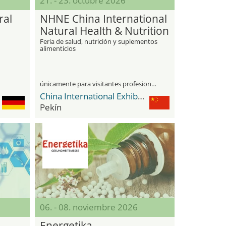
21. - 23. octubre 2026
ral
NHNE China International
Natural Health & Nutrition
Expo
Feria de salud, nutrición y suplementos
alimenticios
únicamente para visitantes profesionales
China International Exhibition Center Shunyi New Venue
Pekín
06. - 08. noviembre 2026
Energetika