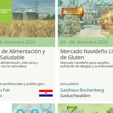
06. diciembre 2026
03. - 06. diciembre 2026
a de Alimentación y
Mercado Navideño Li
 Saludable
de Gluten
 alimentación, vida sana y
Mercado navideño para aquellos
 con la naturaleza
sufriendo de alergias y la enferme
celíaca
visitantes profesionales y público general
acto público
 Fair
Gasthaus Bischenberg
b
Sasbachwalden