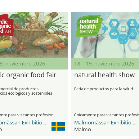
19. noviembre 2026
18. - 19. noviembre 2026
c organic food fair
natural health show
omercial de productos
Feria de productos para la salud
cios ecológicos y sostenibles
únicamente para visitantes profesionales
Malmömässan Exhibition & Convention Center
Malmömässan Exhibition & Convention Center
ö
Malmö