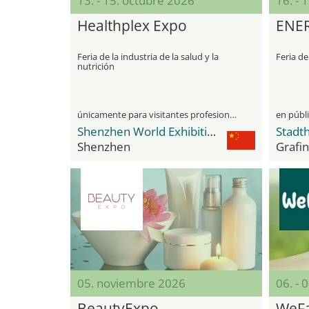
13. - 15. octubre 2026
16. - 
Healthplex Expo
ENE
Feria de la industria de la salud y la
Feria de
nutrición
únicamente para visitantes profesionales
en públ
Shenzhen World Exhibition & Convention Center
Stadth
Shenzhen
Grafi
05. noviembre 2026
06. - 
BeautyExpo
WeFa