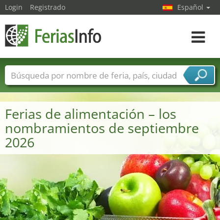
Login
Registrado
Español
Navega
toggle
Nombres de ferias
Países
Ciudades
Sectores de ferias
Ferias de alimentación – los
Sectores de proveedor de servicios
nombramientos de septiembre
2026