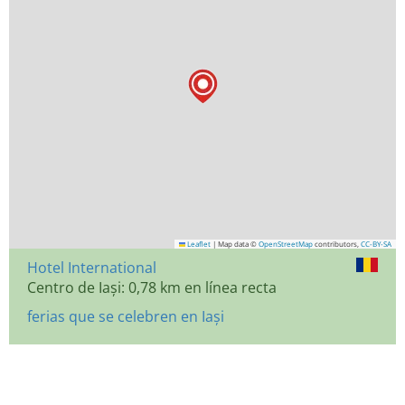
Leaflet
|
Map data ©
OpenStreetMap
contributors,
CC-BY-SA
Hotel International
Centro de Iași: 0,78 km en línea recta
ferias que se celebren en Iași