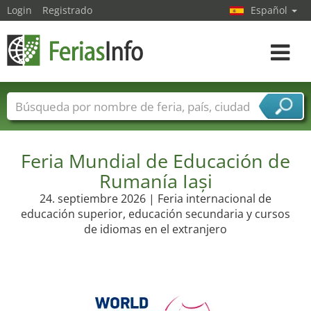
Login
Registrado
Español
Navega
toggle
Nombres de ferias
Países
Ciudades
Sectores de ferias
Feria Mundial de Educación de
Sectores de proveedor de servicios
Rumanía Iași
24. septiembre 2026 | Feria internacional de
educación superior, educación secundaria y cursos
de idiomas en el extranjero