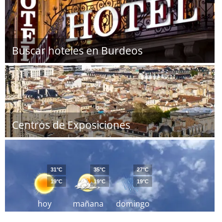
Buscar hoteles en Burdeos
Centros de Exposiciones
31°C
35°C
27°C
19°C
19°C
19°C
hoy
mañana
domingo