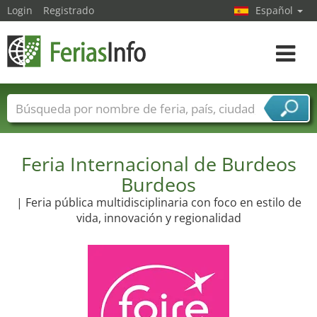
Login
Registrado
Español
Navega
toggle
Nombres de ferias
Países
Ciudades
Sectores de ferias
Feria Internacional de Burdeos
Sectores de proveedor de servicios
Burdeos
| Feria pública multidisciplinaria con foco en estilo de
vida, innovación y regionalidad