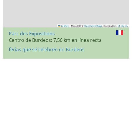
Leaflet
|
Map data ©
OpenStreetMap
contributors,
CC-BY-SA
Parc des Expositions
Centro de Burdeos: 7,56 km en línea recta
ferias que se celebren en Burdeos