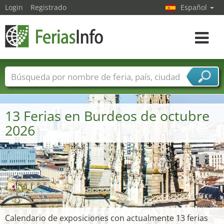
Login
Registrado
Español
Navega
toggle
Nombres de ferias
Países
Ciudades
Sectores de ferias
13 Ferias en Burdeos de octubre
Sectores de proveedor de servicios
2026
Calendario de exposiciones con actualmente 13 ferias