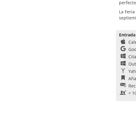
perfecto
La Feria
septiemb
Entrada
Cal
Goo
Cit
Out
Yah
Aña
Rec
< 1