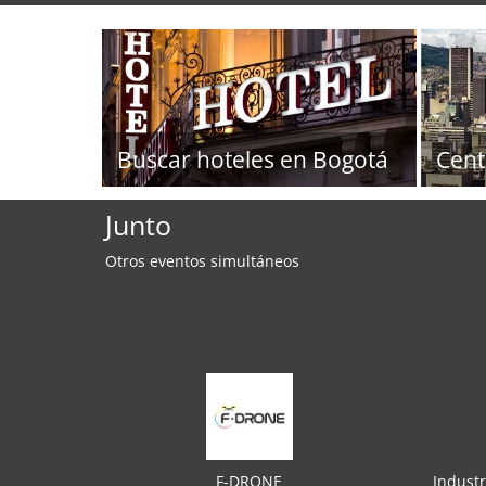
Buscar hoteles en Bogotá
Cent
Junto
Otros eventos simultáneos
F-DRONE
Indust