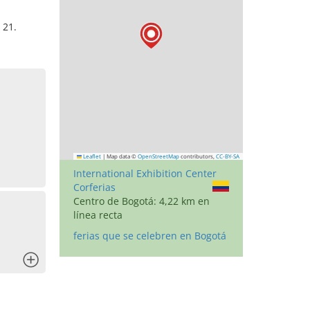
 21.
Leaflet
|
Map data ©
OpenStreetMap
contributors,
CC-BY-SA
International Exhibition Center
Corferias
Centro de Bogotá: 4,22 km en
línea recta
ferias que se celebren en Bogotá
x