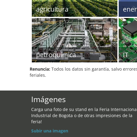
agricultura
ener
petroquímica
IT
Renuncia:
Todos los datos sin garantía, salvo errore
feriales.
Imágenes
Carga una foto de su stand en la Feria Internaciona
Industrial de Bogota o de otras impresiones de la
feria!
Subir una imagen