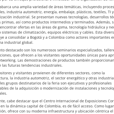
 abarca una amplia variedad de áreas temáticas, incluyendo proce
es, industria automotriz, energía, embalaje, plásticos, textiles, TI y
zación industrial. Se presentan nuevas tecnologías, desarrollos té
s primas, así como productos intermedios y terminados. Además, s
ncontrar ofertas en las áreas de goma, tecnología hidráulica y ne
 sistemas de climatización, equipos eléctricos y cables. Esta diver
ye a consolidar a Bogotá y a Colombia como actores importantes e
 industrial global.
to destacado son los numerosos seminarios especializados, taller
ciones, que ofrecen a los visitantes oportunidades únicas para ap
etworking. Las demostraciones de productos también proporciona
e las futuras tendencias industriales.
sitores y visitantes provienen de diferentes sectores, como la
ura, la industria automotriz, el sector energético y otras industria
les grupos destinatarios de la feria son ejecutivos y profesionales
bles de la adquisición o modernización de instalaciones y tecnolo
ales.
te, cabe destacar que el Centro Internacional de Exposiciones Cor
en la dinámica capital de Colombia, es de fácil acceso. Como luga
ión, ofrece con su moderna infraestructura y ubicación céntrica e