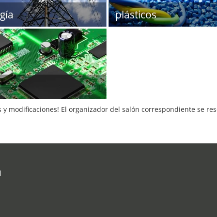
gía
plásticos
s y modificaciones! El organizador del salón correspondiente se re
l