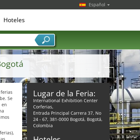
Español
Hoteles
edor de servicios
Bogotá
Lugar de la Feria:
ferias
be. Se
International Exhibition Center
s en
Corferias,
na
Entrada Principal Carrera 37, No
timos
24 - 67, 381-0000 Bogotá, Bogotá,
Colombia
erias),
Hoteles
ias.