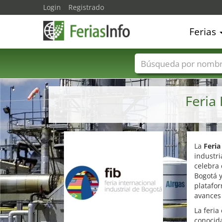
Login
Registrado
Ferias
Nombres de ferias
Feria
La
Feria
industri
celebra 
Bogotá y
platafor
avances 
La feria
conocida