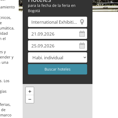
para la fecha de la feria en
samiento
Bogotá
cnicos,
e
umática,
sidad
n el
es y
render y
n una
s. Los
+
gías
−
ferias,
r de
l marco