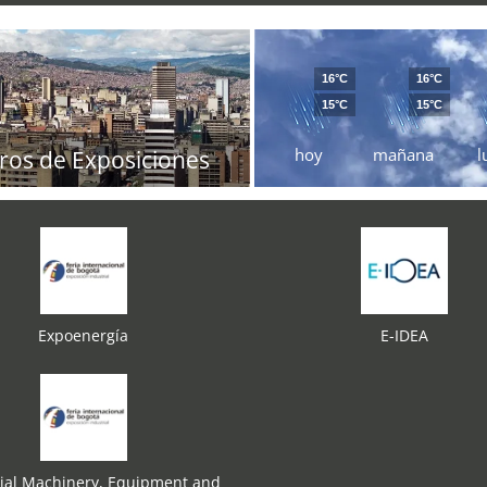
16°C
16°C
15°C
15°C
hoy
mañana
l
ros de Exposiciones
Expoenergía
E-IDEA
rial Machinery, Equipment and