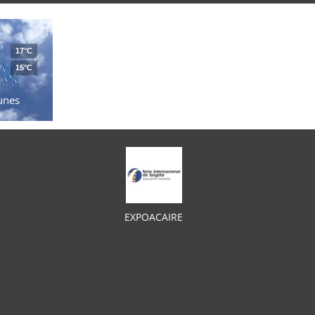
17°C
15°C
unes
EXPOACAIRE