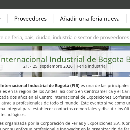
Proveedores
Añadir una feria nueva
Países
Ciudades
Sectores de ferias
Sectores de prove
 Internacional Industrial de Bogota 
21. - 25. septiembre 2026 | Feria industrial
 Internacional Industrial de Bogotá (FIB)
es una de las principales 
ales en la región de los Andes, así como en Centroamérica y el Cari
cada dos años en el Centro Internacional de Exposiciones Corferia
 atrae a profesionales de todo el mundo. Este evento sirve como u
ma integral para establecer contactos comerciales y discutir los úl
tecnológicos.
 es organizada por la Corporación de Ferias y Exposiciones S.A. (Corf
 por su enfoque profesional e innovador en la organización de fer