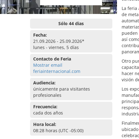
La feria
de metal
automati
Sólo 44 dias
materia
pueden e
Fecha:
así como
21.09.2026 - 25.09.2026*
contribu
lunes - viernes, 5 días
panorama
Contacto de Feria
Otro pun
Mostrar email
capacita
feriainternacional.com
hacer n
visión d
Audiencia:
únicamente para visitantes
Los expo
profesionales
manufact
principa
Frecuencia:
responsa
cada dos años
industri
Finalmen
Hora local:
ubicado 
08:28 horas (UTC -05:00)
celebrac