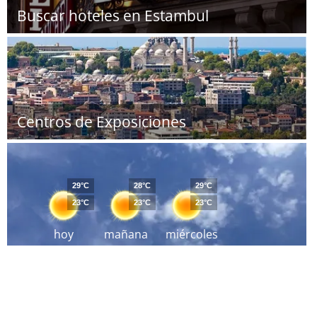
Buscar hoteles en Estambul
Centros de Exposiciones
29°C
28°C
29°C
23°C
23°C
23°C
hoy
mañana
miércoles