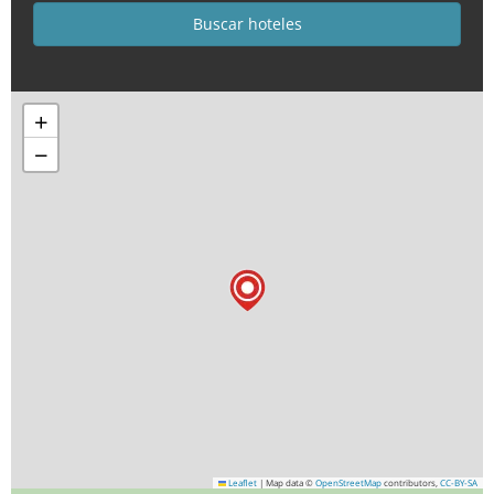
+
−
Leaflet
|
Map data ©
OpenStreetMap
contributors,
CC-BY-SA