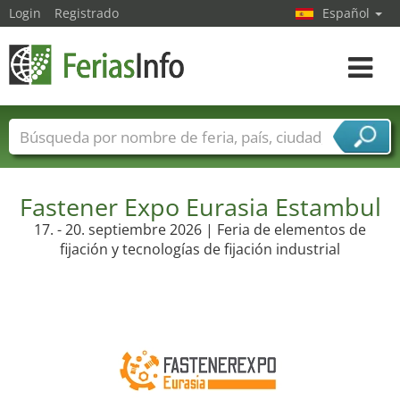
Login
Registrado
Español
Navega
toggle
Nombres de ferias
Países
Ciudades
Sectores de ferias
Fastener Expo Eurasia Estambul
Sectores de proveedor de servicios
17. - 20. septiembre 2026 | Feria de elementos de
fijación y tecnologías de fijación industrial