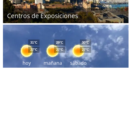
Centros de Exposiciones
31°C
29°C
30°C
27°C
27°C
27°C
hoy
mañana
sábado