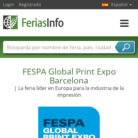
Login
Registrado
Español
Navega
toggle
Nombres de ferias
Países
Ciudades
Sectores de ferias
Sectores de proveedor de servicios
FESPA Global Print Expo
Barcelona
| La feria líder en Europa para la industria de la
impresión