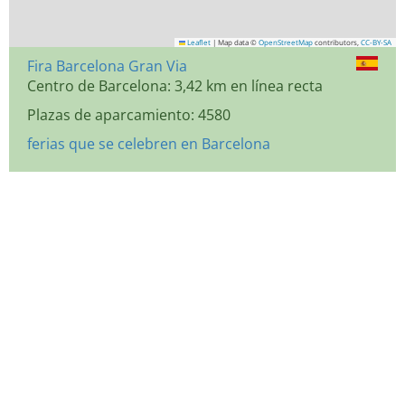
Leaflet
|
Map data ©
OpenStreetMap
contributors,
CC-BY-SA
Fira Barcelona Gran Via
Centro de Barcelona: 3,42 km en línea recta
Plazas de aparcamiento: 4580
ferias que se celebren en Barcelona