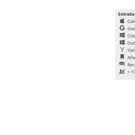
Entrada
Cal
Goo
Cit
Out
Yah
Aña
Rec
< 1