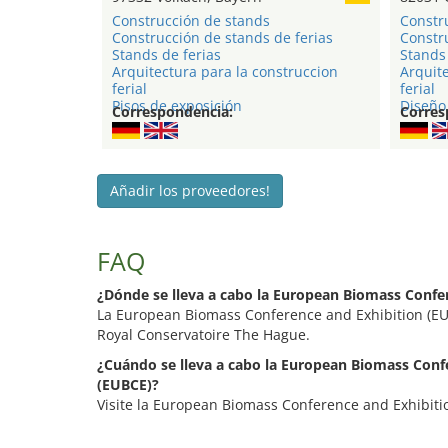
Construcción de stands
Constr
Construcción de stands de ferias
Constru
Stands de ferias
Stands 
Arquitectura para la construccion
Arquite
ferial
ferial
Pisos de exposición
Diseño 
Correspondencia:
Corres
Añadir los proveedores!
FAQ
¿Dónde se lleva a cabo la European Biomass Confe
La European Biomass Conference and Exhibition (EUB
Royal Conservatoire The Hague.
¿Cuándo se lleva a cabo la European Biomass Conf
(EUBCE)?
Visite la European Biomass Conference and Exhibitio