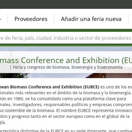
Proveedores
Añadir una feria nueva
Países
Ciudades
Sectores de ferias
Sectores de prove
mass Conference and Exhibition (E
| Feria y congreso de biomasa, bioenergía y bioeconomía
pean Biomass Conference and Exhibition (EUBCE)
es uno de los e
ionales más relevantes en el ámbito de la biomasa y la bioenergía
ción en 1980, se ha consolidado como una plataforma clave para
nales, investigadores, responsables políticos y empresas comprom
so sostenible de la biomasa. El nombre EUBCE representa innovaci
bio y progreso tanto en el sector europeo como en el global de la
ía.
cterística distintiva de la EUBCE es su sede itinerante, que cambi