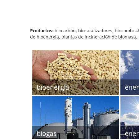
Productos:
biocarbón, biocatalizadores, biocombustib
de bioenergía, plantas de incineración de biomasa, 
bioenergía
ener
biogas
ener