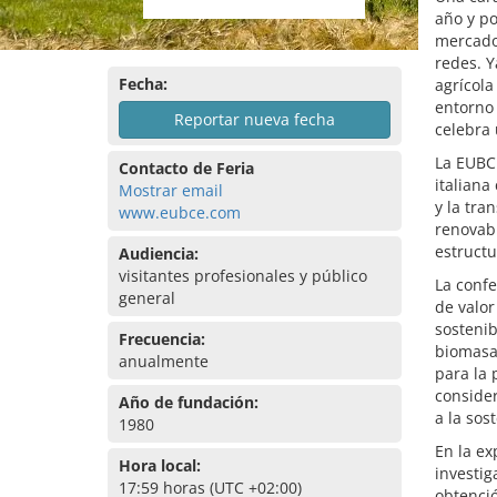
año y po
mercado
redes. Y
Fecha:
agrícola
entorno 
Reportar nueva fecha
celebra 
La EUBC
Contacto de Feria
italiana
Mostrar email
y la tra
www.eubce.com
renovabl
estructu
Audiencia:
visitantes profesionales y público
La confe
general
de valor
sostenib
Frecuencia:
biomasa 
anualmente
para la
consider
Año de fundación:
a la sos
1980
En la ex
Hora local:
investig
17:59 horas (UTC +02:00)
obtenció