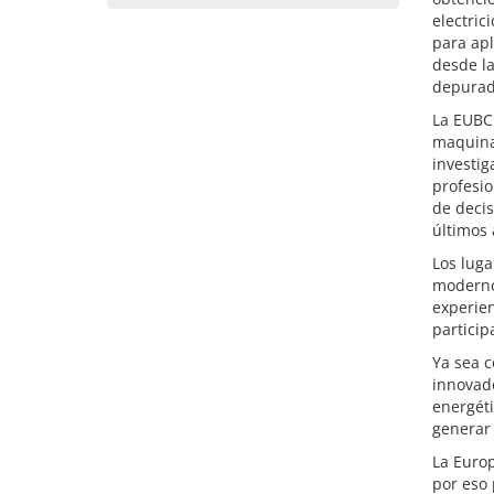
electric
para apl
desde la
depurad
La EUBCE
maquinar
investig
profesi
de decis
últimos 
Los lug
modernos
experien
particip
Ya sea 
innovado
energéti
generar 
La Euro
por eso 