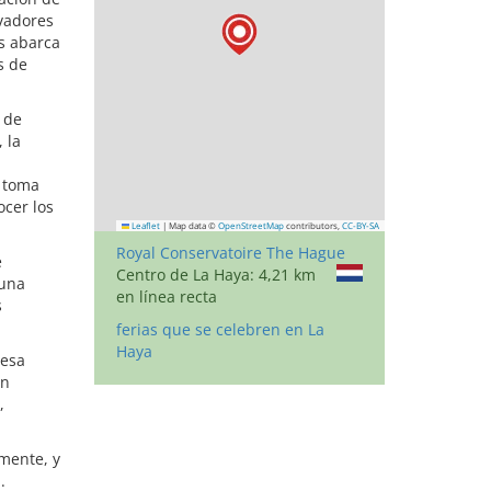
ovadores
os abarca
s de
a de
 la
e toma
ocer los
Leaflet
|
Map data ©
OpenStreetMap
contributors,
CC-BY-SA
Royal Conservatoire The Hague
e
Centro de La Haya: 4,21 km
 una
en línea recta
s
ferias que se celebren en La
Haya
resa
ón
,
mente, y
.