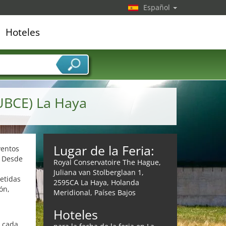
Español
Hoteles
edor de servicios
UBCE) La Haya
Lugar de la Feria:
ventos
. Desde
Royal Conservatoire The Hague,
Juliana van Stolberglaan 1,
etidas
2595CA La Haya, Holanda
ón,
Meridional, Países Bajos
Hoteles
a cada