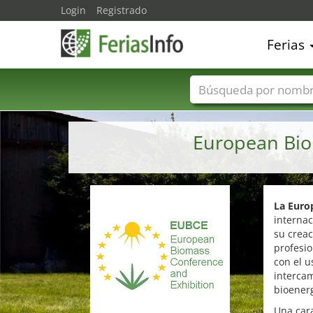
Login
Registrado
Ferias
Nombres de ferias
European Bio
La Euro
internac
su crea
profesio
con el u
intercam
bioenerg
Una cara