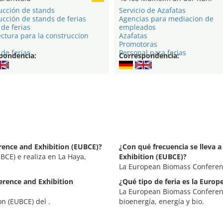
ucción de stands
Servicio de Azafatas
cción de stands de ferias
Agencias para mediacion de
de ferias
empleados
ctura para la construccion
Azafatas
Promotoras
de ferias
Personal para ferias
pondencia:
Correspondencia:
rence and Exhibition (EUBCE)?
¿Con qué frecuencia se lleva 
CE) e realiza en La Haya,
Exhibition (EUBCE)?
La European Biomass Conferenc
erence and Exhibition
¿Qué tipo de feria es la Euro
La European Biomass Conferenc
n (EUBCE) del .
bioenergía, energía y bio.