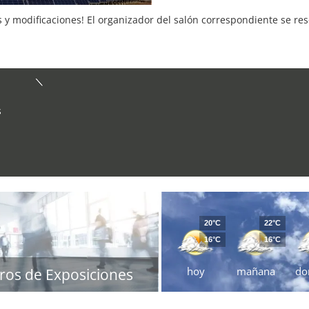
s y modificaciones! El organizador del salón correspondiente se re
s
20°C
22°C
16°C
16°C
hoy
mañana
do
ros de Exposiciones