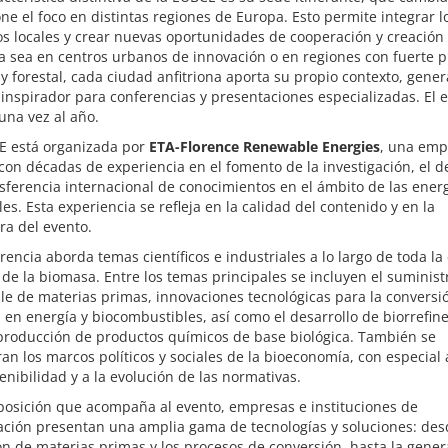
ne el foco en distintas regiones de Europa. Esto permite integrar l
s locales y crear nuevas oportunidades de cooperación y creación
a sea en centros urbanos de innovación o en regiones con fuerte 
 y forestal, cada ciudad anfitriona aporta su propio contexto, gen
inspirador para conferencias y presentaciones especializadas. El 
una vez al año.
E está organizada por
ETA-Florence Renewable Energies
, una emp
 con décadas de experiencia en el fomento de la investigación, el d
nsferencia internacional de conocimientos en el ámbito de las ener
es. Esta experiencia se refleja en la calidad del contenido y en la
ra del evento.
rencia aborda temas científicos e industriales a lo largo de toda l
 de la biomasa. Entre los temas principales se incluyen el suminist
le de materias primas, innovaciones tecnológicas para la conversi
en energía y biocombustibles, así como el desarrollo de biorrefine
 producción de productos químicos de base biológica. También se
an los marcos políticos y sociales de la bioeconomía, con especial
tenibilidad y a la evolución de las normativas.
posición que acompaña al evento, empresas e instituciones de
ación presentan una amplia gama de tecnologías y soluciones: des
n de materias primas y los procesos de conversión, hasta la gener