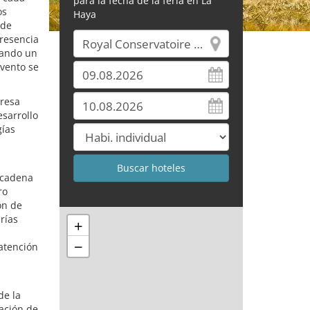
para la fecha de la feria en La
os
Haya
 de
presencia
erando un
evento se
resa
esarrollo
gías
a cadena
ro
ón de
rías
+
−
 atención
de la
ación de