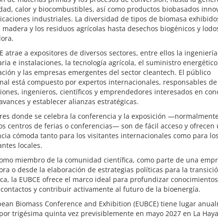
idad, calor y biocombustibles, así como productos biobasados inn
icaciones industriales. La diversidad de tipos de biomasa exhibid
 madera y los residuos agrícolas hasta desechos biogénicos y lodo
ora.
 atrae a expositores de diversos sectores, entre ellos la ingenierí
ia e instalaciones, la tecnología agrícola, el suministro energético,
ación y las empresas emergentes del sector cleantech. El público
onal está compuesto por expertos internacionales, responsables d
iones, ingenieros, científicos y emprendedores interesados en con
avances y establecer alianzas estratégicas.
ares donde se celebra la conferencia y la exposición —normalment
 centros de ferias o conferencias— son de fácil acceso y ofrecen
cia cómoda tanto para los visitantes internacionales como para lo
antes locales.
como miembro de la comunidad científica, como parte de una emp
ra o desde la elaboración de estrategias políticas para la transici
ca, la EUBCE ofrece el marco ideal para profundizar conocimientos
contactos y contribuir activamente al futuro de la bioenergía.
pean Biomass Conference and Exhibition (EUBCE) tiene lugar anual
por trigésima quinta vez previsiblemente en mayo 2027 en La Haya