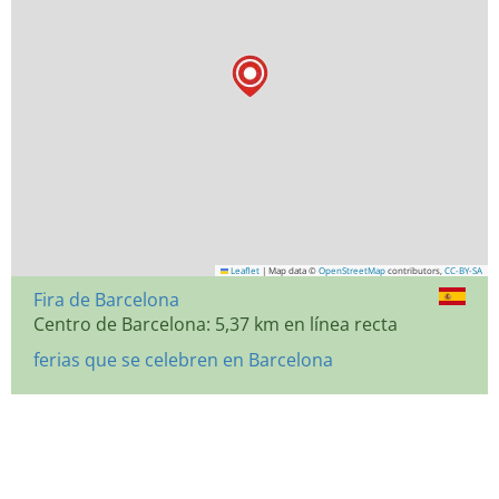
Leaflet
|
Map data ©
OpenStreetMap
contributors,
CC-BY-SA
Fira de Barcelona
Centro de Barcelona: 5,37 km en línea recta
ferias que se celebren en Barcelona