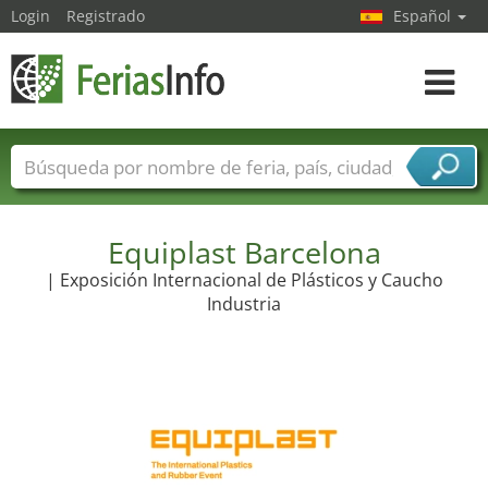
Login
Registrado
Español
Navega
toggle
Nombres de ferias
Países
Ciudades
Sectores de ferias
Sectores de proveedor de servicios
Equiplast Barcelona
| Exposición Internacional de Plásticos y Caucho
Industria