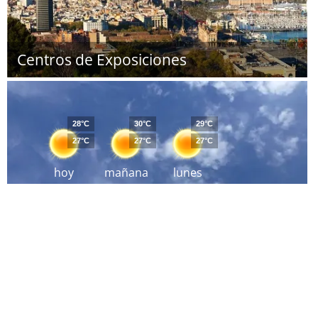
Centros de Exposiciones
28°C
30°C
29°C
27°C
27°C
27°C
hoy
mañana
lunes