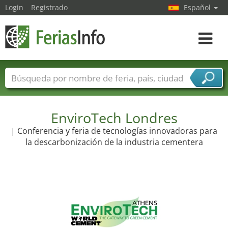
Login
Registrado
Español
Navega
toggle
Nombres de ferias
Países
Ciudades
Sectores de ferias
Sectores de proveedor de servicios
EnviroTech Londres
| Conferencia y feria de tecnologías innovadoras para
la descarbonización de la industria cementera