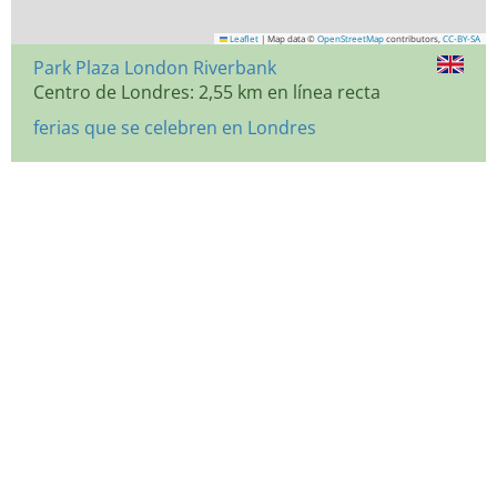
Leaflet
|
Map data ©
OpenStreetMap
contributors,
CC-BY-SA
Park Plaza London Riverbank
Centro de Londres: 2,55 km en línea recta
ferias que se celebren en Londres