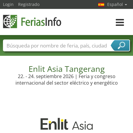
Login
Registrado
Español
Navega
toggle
Nombres de ferias
Países
Ciudades
Sectores de ferias
Sectores de proveedor de servicios
Enlit Asia Tangerang
22. - 24. septiembre 2026 | Feria y congreso
internacional del sector eléctrico y energético