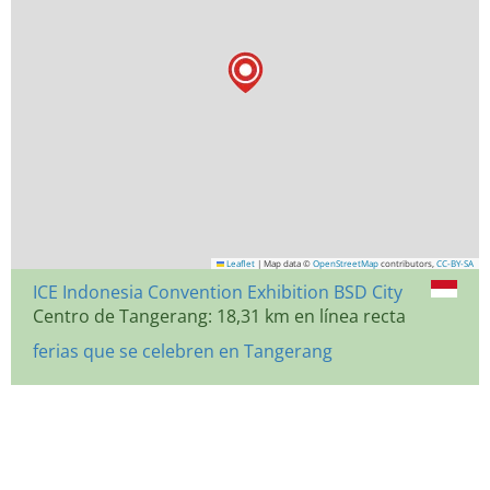
Leaflet
|
Map data ©
OpenStreetMap
contributors,
CC-BY-SA
ICE Indonesia Convention Exhibition BSD City
Centro de Tangerang: 18,31 km en línea recta
ferias que se celebren en Tangerang