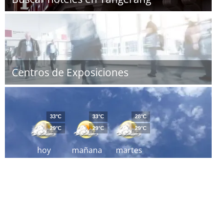
Centros de Exposiciones
33°C
33°C
28°C
29°C
29°C
29°C
hoy
mañana
martes