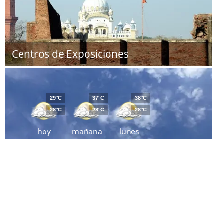
Centros de Exposiciones
29°C
37°C
38°C
28°C
28°C
28°C
hoy
mañana
lunes