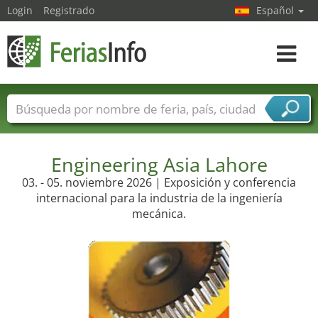
Login
Registrado
Español
Navega
toggle
Nombres de ferias
Países
Ciudades
Sectores de ferias
Sectores de proveedor de servicios
Engineering Asia Lahore
03. - 05. noviembre 2026 | Exposición y conferencia
internacional para la industria de la ingeniería
mecánica.