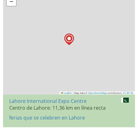
−
Leaflet
|
Map data ©
OpenStreetMap
contributors,
CC-BY-SA
Lahore International Expo Centre
Centro de Lahore: 11,36 km en línea recta
ferias que se celebren en Lahore