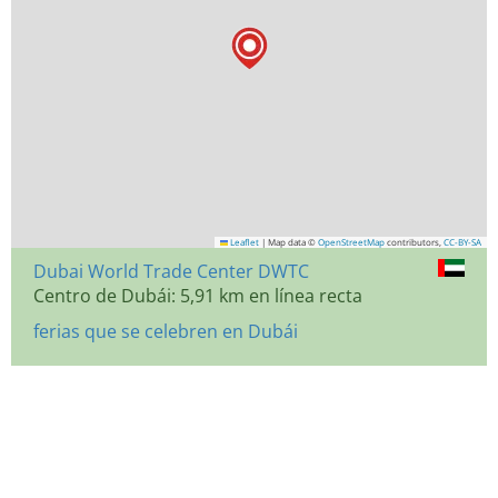
Leaflet
|
Map data ©
OpenStreetMap
contributors,
CC-BY-SA
Dubai World Trade Center DWTC
Centro de Dubái: 5,91 km en línea recta
ferias que se celebren en Dubái