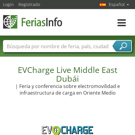
Login
Registrado
Español
Navega
toggle
Nombres de ferias
Países
Ciudades
Sectores de ferias
Sectores de proveedor de servicios
EVCharge Live Middle East
Dubái
| Feria y conferencia sobre electromovilidad e
infraestructura de carga en Oriente Medio