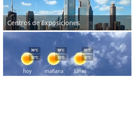
Centros de Exposiciones
36°C
38°C
38°C
32°C
32°C
32°C
hoy
mañana
lunes