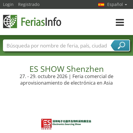
Login
Registrado
Español
Navega
toggle
Nombres de ferias
Países
Ciudades
Sectores de ferias
Sectores de proveedor de servicios
ES SHOW Shenzhen
27. - 29. octubre 2026 | Feria comercial de
aprovisionamiento de electrónica en Asia