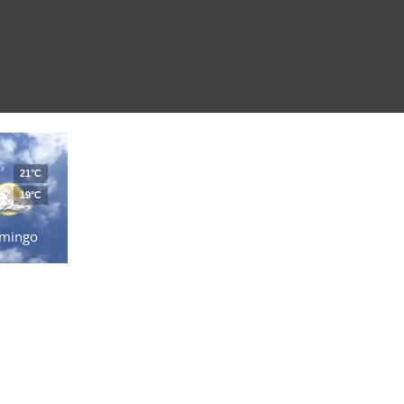
21°C
19°C
mingo