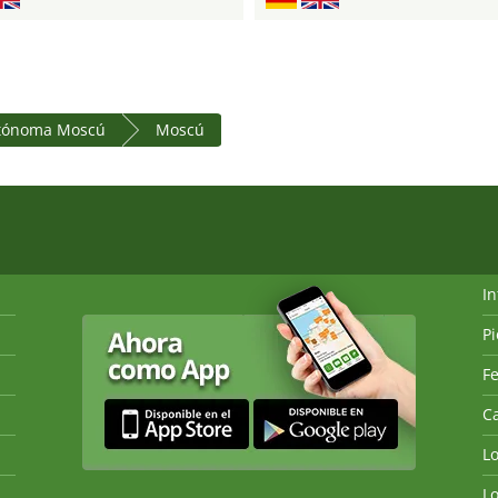
tónoma Moscú
Moscú
I
P
Fe
Ca
L
L