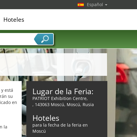
Español
Hoteles
edor de servicios
Lugar de la Feria:
 y está
arán su
PATRIOT Exhibition Centre,
bicado en
, 143063 Moscú, Moscú, Rusia
Hoteles
para la fecha de la feria en
n la
Moscú