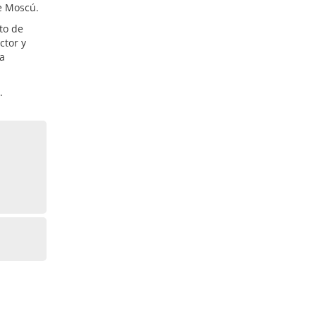
de Moscú.
to de
ctor y
la
.