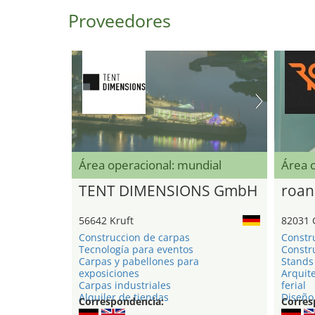
Proveedores
Área operacional: mundial
Área 
TENT DIMENSIONS GmbH
roan
56642 Kruft
82031 
Construccion de carpas
Constr
Tecnología para eventos
Constru
Carpas y pabellones para
Stands 
exposiciones
Arquite
Carpas industriales
ferial
Alquiler de tiendas
Diseño 
Correspondencia:
Corres