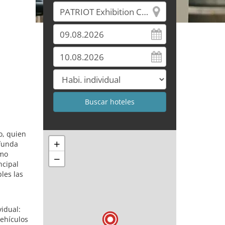
o, quien
+
ofunda
omo
−
ncipal
les las
vidual:
vehículos