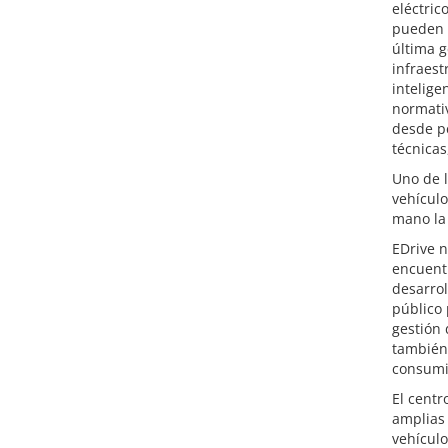
eléctric
pueden 
última g
infraest
intelige
normativ
desde pe
técnicas
Uno de l
vehículo
mano la 
EDrive n
encuentr
desarrol
público 
gestión 
también
consumi
El centr
amplias 
vehículo