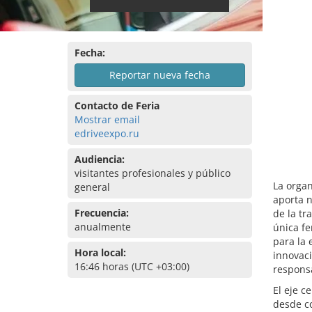
Fecha:
Reportar nueva fecha
Contacto de Feria
Mostrar email
edriveexpo.ru
Audiencia:
visitantes profesionales y público
La organ
general
aporta n
Frecuencia:
de la tr
anualmente
única fe
para la 
Hora local:
innovaci
16:46 horas (UTC +03:00)
responsa
El eje c
desde co