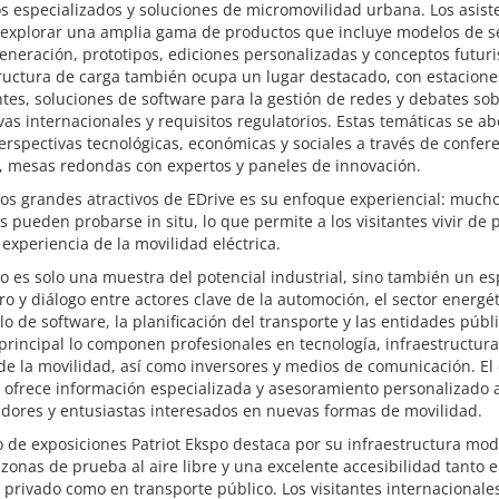
os especializados y soluciones de micromovilidad urbana. Los asist
explorar una amplia gama de productos que incluye modelos de s
eneración, prototipos, ediciones personalizadas y conceptos futuri
ructura de carga también ocupa un lugar destacado, con estacione
ntes, soluciones de software para la gestión de redes y debates so
as internacionales y requisitos regulatorios. Estas temáticas se a
rspectivas tecnológicas, económicas y sociales a través de confer
, mesas redondas con expertos y paneles de innovación.
os grandes atractivos de EDrive es su enfoque experiencial: much
s pueden probarse in situ, lo que permite a los visitantes vivir de
experiencia de la movilidad eléctrica.
o es solo una muestra del potencial industrial, sino también un es
o y diálogo entre actores clave de la automoción, el sector energét
lo de software, la planificación del transporte y las entidades públ
principal lo componen profesionales en tecnología, infraestructura
de la movilidad, así como inversores y medios de comunicación. El
 ofrece información especializada y asesoramiento personalizado 
dores y entusiastas interesados en nuevas formas de movilidad.
o de exposiciones Patriot Ekspo destaca por su infraestructura mo
zonas de prueba al aire libre y una excelente accesibilidad tanto 
 privado como en transporte público. Los visitantes internacionale