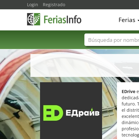
Login
Registrado
Ferias
Nombres de ferias
EDrive
e
dedicada
futuro. 
el distr
excelent
dinámico
profesio
tecnolog