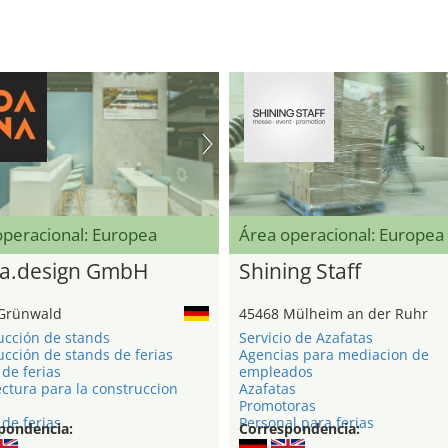
operacional: Europea
Área operacional: Europea
a.design GmbH
Shining Staff
Grünwald
45468 Mülheim an der Ruhr
ucción de stands
Servicio de Azafatas
cción de stands de ferias
Agencias para mediacion de
de ferias
empleados
ctura para la construccion
Azafatas
Promotoras
de ferias
Personal para ferias
pondencia:
Correspondencia: