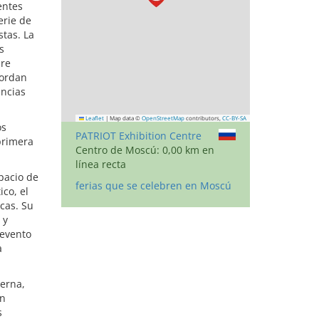
entes
erie de
stas. La
s
bre
bordan
encias
Leaflet
|
Map data ©
OpenStreetMap
contributors,
CC-BY-SA
os
PATRIOT Exhibition Centre
 primera
Centro de Moscú: 0,00 km en
línea recta
pacio de
ferias que se celebren en Moscú
ico, el
icas. Su
 y
 evento
a
derna,
en
s