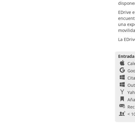
disponen
EDrive e
encuentr
una expe
movilida
La EDriv
Entrada
Cal
Goo
Cit
Out
Yah
Aña
Rec
< 1