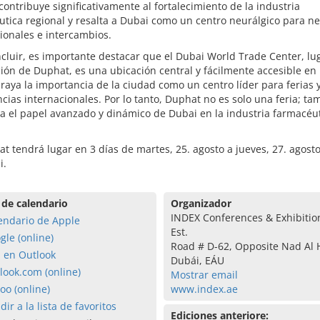
ontribuye significativamente al fortalecimiento de la industria
tica regional y resalta a Dubai como un centro neurálgico para n
ionales e intercambios.
cluir, es importante destacar que el Dubai World Trade Center, lu
ión de Duphat, es una ubicación central y fácilmente accesible en
raya la importancia de la ciudad como un centro líder para ferias 
cias internacionales. Por lo tanto, Duphat no es solo una feria; ta
a el papel avanzado y dinámico de Dubai en la industria farmacéu
t tendrá lugar en 3 días de martes, 25. agosto a jueves, 27. agost
i.
 de calendario
Organizador
INDEX Conferences & Exhibitio
endario de Apple
Est.
gle (online)
Road # D-62, Opposite Nad Al
a en Outlook
Dubái, EÁU
look.com (online)
Mostrar email
oo (online)
www.index.ae
dir a la lista de favoritos
Ediciones anteriore: