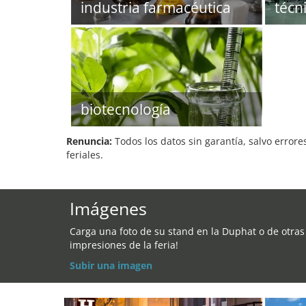
industria farmacéutica
técn
biotecnología
Renuncia:
Todos los datos sin garantía, salvo errore
feriales.
Imágenes
Carga una foto de su stand en la Duphat o de otras
impresiones de la feria!
Subir una imagen