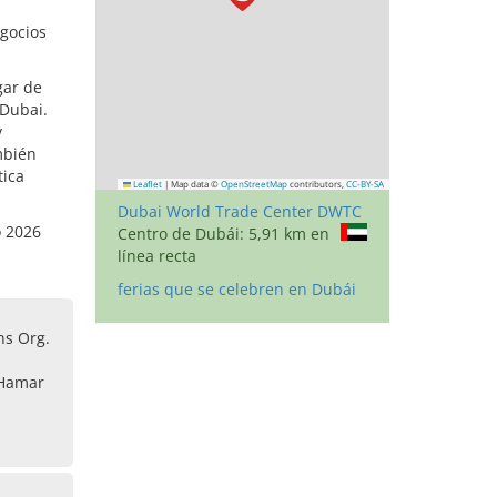
egocios
gar de
 Dubai.
y
mbién
tica
Leaflet
|
Map data ©
OpenStreetMap
contributors,
CC-BY-SA
Dubai World Trade Center DWTC
o 2026
Centro de Dubái: 5,91 km en
línea recta
ferias que se celebren en Dubái
ns Org.
 Hamar