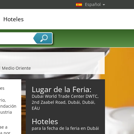
Español
Hoteles
edor de servicios
el Medio Oriente
Lugar de la Feria:
ies
Dubai World Trade Center DWTC,
io,
2nd Zaabel Road, Dubái, Dubái,
undación
EÁU
ustria
Hoteles
ae a
para la fecha de la feria en Dubái
da por