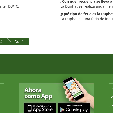
¿Con qué frecuencia se lleva 
enter DWTC.
La Duphat se realiza anualmen
¿Qué tipo de feria es la Dupha
La Duphat es una feria de indu
ái
Dubái
I
P
Fe
Ca