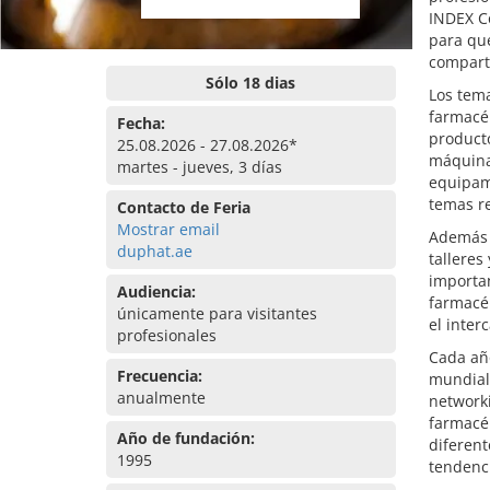
INDEX C
para que
compart
Sólo 18 dias
Los tem
farmacéu
Fecha:
product
25.08.2026 - 27.08.2026*
máquina
martes - jueves, 3 días
equipami
temas re
Contacto de Feria
Mostrar email
Además 
duphat.ae
talleres
importan
Audiencia:
farmacéu
únicamente para visitantes
el inter
profesionales
Cada año
Frecuencia:
mundial 
anualmente
networki
farmacéu
Año de fundación:
diferen
1995
tendenci