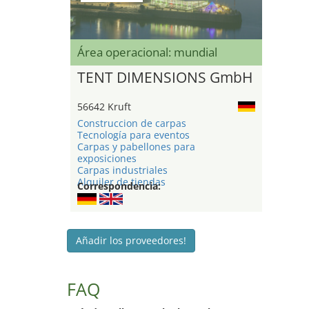
Área operacional: mundial
TENT DIMENSIONS GmbH
56642 Kruft
Construccion de carpas
Tecnología para eventos
Carpas y pabellones para
exposiciones
Carpas industriales
Alquiler de tiendas
Correspondencia:
Añadir los proveedores!
FAQ