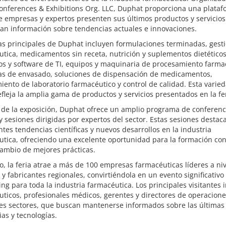
onferences & Exhibitions Org. LLC, Duphat proporciona una plata
 empresas y expertos presenten sus últimos productos y servicios
an información sobre tendencias actuales e innovaciones.
as principales de Duphat incluyen formulaciones terminadas, gest
tica, medicamentos sin receta, nutrición y suplementos dietéticos
os y software de TI, equipos y maquinaria de procesamiento farma
s de envasado, soluciones de dispensación de medicamentos,
ento de laboratorio farmacéutico y control de calidad. Esta varie
fleja la amplia gama de productos y servicios presentados en la fer
de la exposición, Duphat ofrece un amplio programa de conferenc
 y sesiones dirigidas por expertos del sector. Estas sesiones destac
tes tendencias científicas y nuevos desarrollos en la industria
tica, ofreciendo una excelente oportunidad para la formación con
cambio de mejores prácticas.
, la feria atrae a más de 100 empresas farmacéuticas líderes a niv
y fabricantes regionales, convirtiéndola en un evento significativo
ng para toda la industria farmacéutica. Los principales visitantes 
ticos, profesionales médicos, gerentes y directores de operacion
tes sectores, que buscan mantenerse informados sobre las últimas
as y tecnologías.