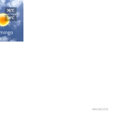
36°C
34°C
mingo
ANUNCIOS