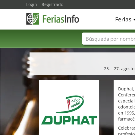
Login
Registrado
Ferias
Nombres de ferias
25. - 27. agost
Duphat,
Conferen
especial
odontolo
en 1995,
farmacéu
Celebrad
profesio