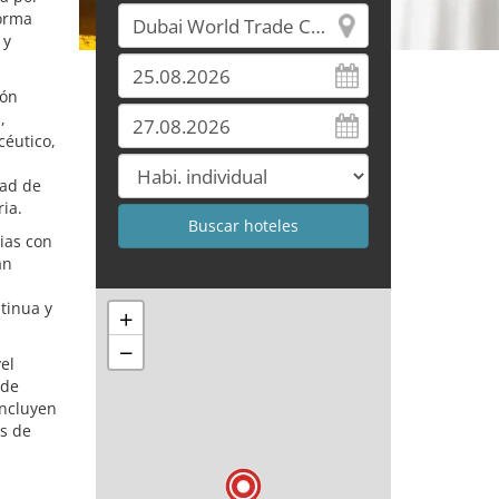
forma
 y
ión
,
céutico,
dad de
ia.
ias con
an
tinua y
+
−
el
 de
incluyen
es de