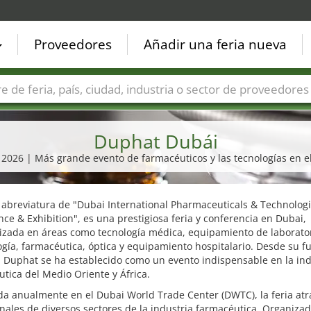
Proveedores
Añadir una feria nueva
Países
Ciudades
Sectores de ferias
Sectores de prove
Duphat Dubái
o 2026 | Más grande evento de farmacéuticos y las tecnologías en 
 abreviatura de "Dubai International Pharmaceuticals & Technolog
ce & Exhibition", es una prestigiosa feria y conferencia en Dubai,
izada en áreas como tecnología médica, equipamiento de laborator
gía, farmacéutica, óptica y equipamiento hospitalario. Desde su f
 Duphat se ha establecido como un evento indispensable en la ind
tica del Medio Oriente y África.
a anualmente en el Dubai World Trade Center (DWTC), la feria atr
nales de diversos sectores de la industria farmacéutica. Organiza