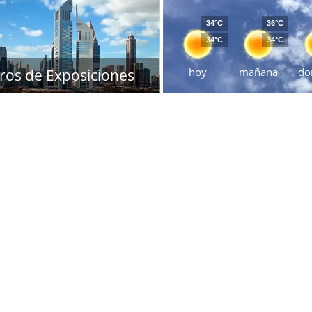
34°C
36°C
34°C
34°C
hoy
mañana
do
ros de Exposiciones