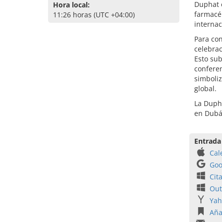
Duphat c
Hora local:
farmacéu
11:26 horas (UTC +04:00)
internac
Para con
celebrac
Esto sub
conferen
simboliz
global.
La Dupha
en Dubá
Entrada
Cal
Goo
Cit
Out
Yah
Aña