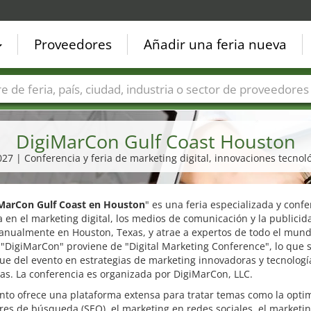
Proveedores
Añadir una feria nueva
Países
Ciudades
Sectores de ferias
Sectores de prove
DigiMarCon Gulf Coast Houston
2027 | Conferencia y feria de marketing digital, innovaciones tecnol
MarCon Gulf Coast en Houston
" es una feria especializada y conf
 en el marketing digital, los medios de comunicación y la publicid
anualmente en Houston, Texas, y atrae a expertos de todo el mund
"DigiMarCon" proviene de "Digital Marketing Conference", lo que 
ue del evento en estrategias de marketing innovadoras y tecnologí
s. La conferencia es organizada por DigiMarCon, LLC.
nto ofrece una plataforma extensa para tratar temas como la opti
es de búsqueda (SEO), el marketing en redes sociales, el marketin