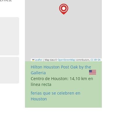
Leaflet
|
Map data ©
OpenStreetMap
contributors,
CC-BY-SA
Hilton Houston Post Oak by the
Galleria
Centro de Houston: 14,10 km en
línea recta
ferias que se celebren en
Houston