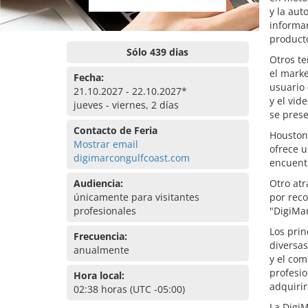
y la aut
informar
producto
Sólo 439 dias
Otros te
el marke
Fecha:
usuario 
21.10.2027 - 22.10.2027*
y el vid
jueves - viernes, 2 días
se prese
Contacto de Feria
Houston,
Mostrar email
ofrece u
digimarcongulfcoast.com
encuentr
Audiencia:
Otro atr
únicamente para visitantes
por reco
profesionales
"DigiMar
Los prin
Frecuencia:
diversas
anualmente
y el com
profesio
Hora local:
adquirir
02:38 horas (UTC -05:00)
La DigiM