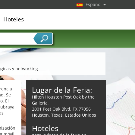
Español
Hoteles
edor de servicios
ógicas y networking
Lugar de la Feria:
erencia
ad. Se
Hilton Houston Post Oak by the
o. El
Galleria,
subraya
2001 Post Oak Blvd, TX 77056
as
Houston, Texas, Estados Unidos
Hoteles
mización
g móvil