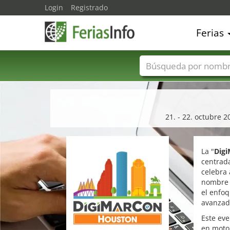
Login
Registrado
Ferias
Nombres de ferias
21. - 22. octubre 
La "
Digi
centrada
celebra 
nombre 
el enfoq
avanzada
Este eve
en motor