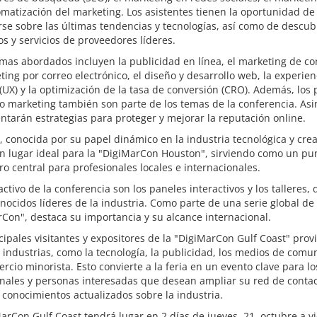
omatización del marketing. Los asistentes tienen la oportunidad de
se sobre las últimas tendencias y tecnologías, así como de descub
s y servicios de proveedores líderes.
mas abordados incluyen la publicidad en línea, el marketing de co
ting por correo electrónico, el diseño y desarrollo web, la experien
(UX) y la optimización de la tasa de conversión (CRO). Además, los
eo marketing también son parte de los temas de la conferencia. As
ntarán estrategias para proteger y mejorar la reputación online.
 conocida por su papel dinámico en la industria tecnológica y crea
n lugar ideal para la "DigiMarCon Houston", sirviendo como un pu
o central para profesionales locales e internacionales.
activo de la conferencia son los paneles interactivos y los talleres, 
nocidos líderes de la industria. Como parte de una serie global de
Con", destaca su importancia y su alcance internacional.
cipales visitantes y expositores de la "DigiMarCon Gulf Coast" pro
 industrias, como la tecnología, la publicidad, los medios de comu
ercio minorista. Esto convierte a la feria en un evento clave para lo
nales y personas interesadas que desean ampliar su red de contac
 conocimientos actualizados sobre la industria.
arCon Gulf Coast tendrá lugar en 2 días de jueves, 21. octubre a v