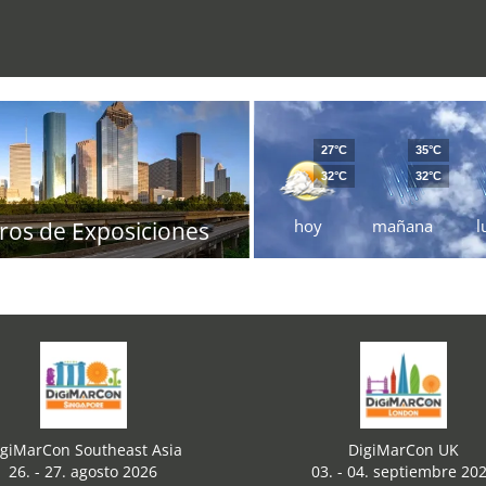
27°C
35°C
32°C
32°C
hoy
mañana
l
ros de Exposiciones
igiMarCon Southeast Asia
DigiMarCon UK
26. - 27. agosto 2026
03. - 04. septiembre 20