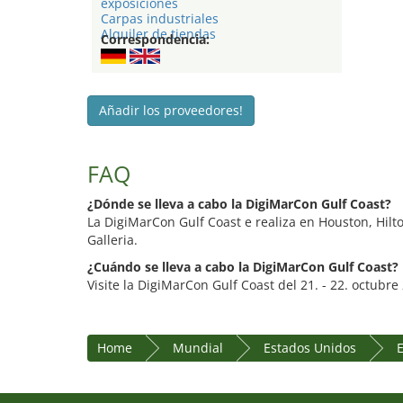
exposiciones
Carpas industriales
Alquiler de tiendas
Correspondencia:
Añadir los proveedores!
FAQ
¿Dónde se lleva a cabo la DigiMarCon Gulf Coast?
La DigiMarCon Gulf Coast e realiza en Houston, Hilt
Galleria.
¿Cuándo se lleva a cabo la DigiMarCon Gulf Coast?
Visite la DigiMarCon Gulf Coast del 21. - 22. octubre
Home
Mundial
Estados Unidos
E