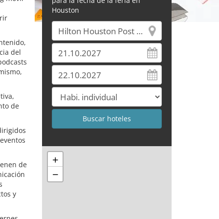
para la fecha de la feria en
Houston
rir
ntenido,
cia del
 podcasts
imismo,
tiva,
nto de
dirigidos
 eventos
+
vienen de
−
nicación
s
tos y
iernes,