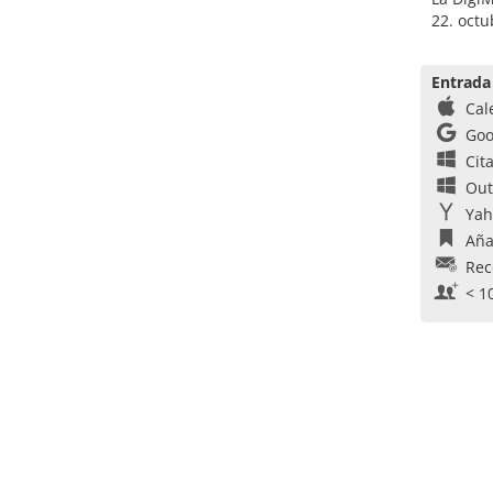
22. oct
Entrada
Cal
Goo
Cit
Out
Yah
Aña
Rec
< 1