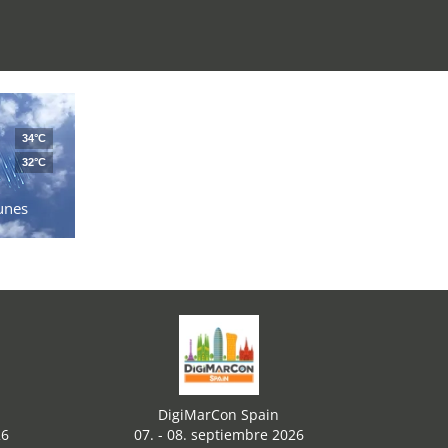
34°C
32°C
unes
DigiMarCon Spain
26
07. - 08. septiembre 2026