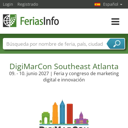
Login
Registrado
Español
Navega
toggle
Nombres de ferias
Países
Ciudades
Sectores de ferias
DigiMarCon Southeast Atlanta
Sectores de proveedor de servicios
09. - 10. junio 2027 | Feria y congreso de marketing
digital e innovación