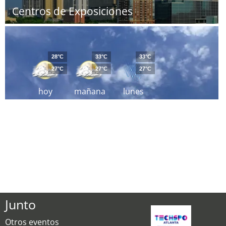
Centros de Exposiciones
28°C
33°C
33°C
27°C
27°C
27°C
hoy
mañana
lunes
Junto
Otros eventos