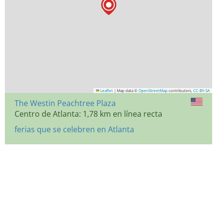
Leaflet
|
Map data ©
OpenStreetMap
contributors,
CC-BY-SA
The Westin Peachtree Plaza
Centro de Atlanta: 1,78 km en línea recta
ferias que se celebren en Atlanta