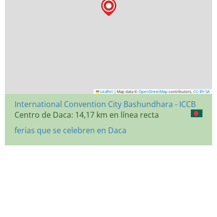
Leaflet
|
Map data ©
OpenStreetMap
contributors,
CC-BY-SA
International Convention City Bashundhara - ICCB
Centro de Daca: 14,17 km en línea recta
ferias que se celebren en Daca