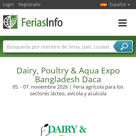
Login
Registrado
Español
Navega
toggle
Nombres de ferias
Países
Ciudades
Sectores de ferias
Sectores de proveedor de servicios
Dairy, Poultry & Aqua Expo
Bangladesh Daca
05. - 07. noviembre 2026 | Feria agrícola para los
sectores lácteo, avícola y acuícola