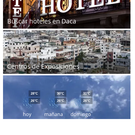
Buscar hoteles en Daca
Centros de Exposiciones
28°C
30°C
31°C
26°C
26°C
26°C
hoy
mañana
domingo