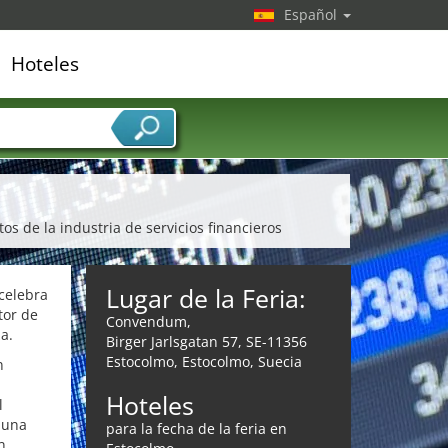
Español
Hoteles
edor de servicios
s de la industria de servicios financieros
Lugar de la Feria:
celebra
tor de
Convendum,
a.
Birger Jarlsgatan 57, SE-11356
Estocolmo, Estocolmo, Suecia
n
Hoteles
l
 una
para la fecha de la feria en
n