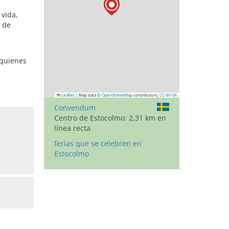
 vida,
o de
 quienes
Leaflet
|
Map data ©
OpenStreetMap
contributors,
CC-BY-SA
Convendum
Centro de Estocolmo: 2,31 km en
línea recta
ferias que se celebren en
Estocolmo