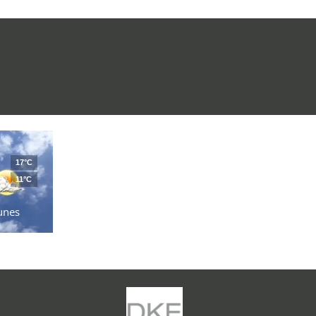
17°C
11°C
unes