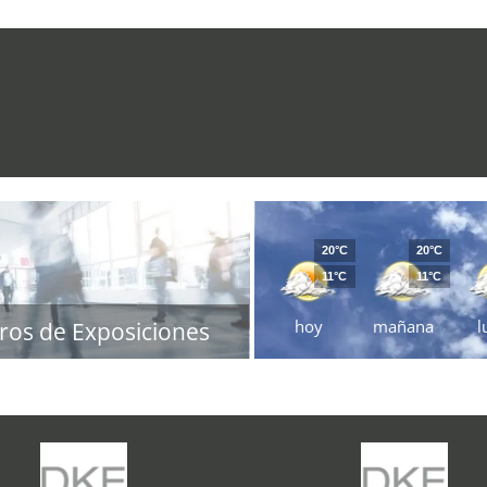
20°C
20°C
11°C
11°C
hoy
mañana
l
ros de Exposiciones