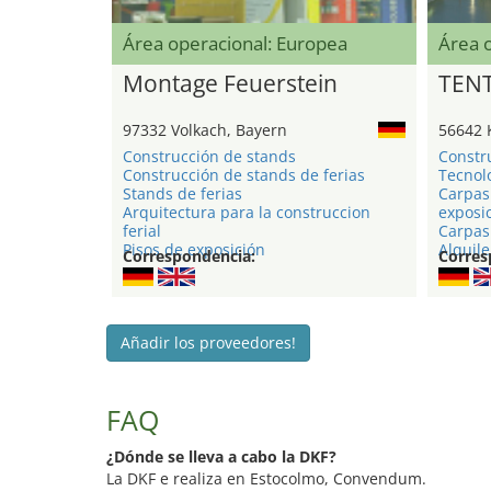
Área operacional: Europea
Área 
Montage Feuerstein
TEN
97332 Volkach, Bayern
56642 
Construcción de stands
Constr
Construcción de stands de ferias
Tecnol
Stands de ferias
Carpas
Arquitectura para la construccion
exposi
ferial
Carpas 
Pisos de exposición
Alquile
Correspondencia:
Corres
Añadir los proveedores!
FAQ
¿Dónde se lleva a cabo la DKF?
La DKF e realiza en Estocolmo, Convendum.