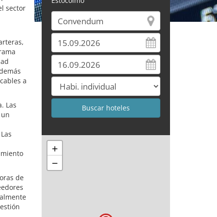
Estocolmo
l sector
arteras,
grama
dad
Además
icables a
a. Las
 un
 Las
+
imiento
−
toras de
veedores
ialmente
gestión