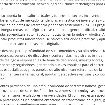
encia de conocimiento, networking y soluciones tecnológicas para e
ro.
eso aborda los desafíos actuales y futuros del sector, incluyendo
los en datos de mercado, tendencias en gestión de inversiones y c
ración de datos de referencia y finanzas sostenibles (ESG). El pro
integra temas tecnológicos clave como inteligencia artificial, reali
da, aprendizaje automático, computación en la nube y robótica. 
ntar productos innovadores, se ofrecen soluciones prácticas y apl
rno de mercado cada vez más digitalizado.
o destaca por la profundidad de sus contenidos y su alta relevanci
edondas, paneles de discusión y conferencias magistrales brindan
de diálogo a responsables de toma de decisiones, investigadores,
edores y reguladores, generando nuevos impulsos para el sector.
s especializadas y los paneles de alto nivel, con referentes de la
d financiera internacional, aportan perspectivas valiosas y conoc
ico.
tentes provienen de una amplia variedad de sectores: bancos, ges
 proveedores de servicios financieros, empresas tecnológicas, pro
, organismos reguladores y universidades. El congreso está espec
 a profesionales y ejecutivos enfocados en transformación digital, 
 y riesgos, cumplimiento normativo e innovación estratégica.