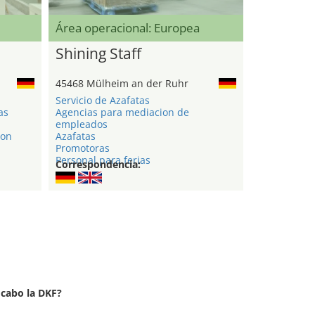
Área operacional: Europea
Shining Staff
45468 Mülheim an der Ruhr
Servicio de Azafatas
as
Agencias para mediacion de
empleados
ion
Azafatas
Promotoras
Personal para ferias
Correspondencia:
 cabo la DKF?