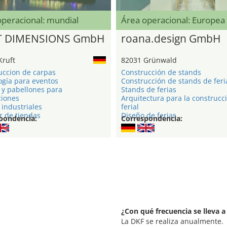
operacional: mundial
Área operacional: Europea
T DIMENSIONS GmbH
roana.design GmbH
Kruft
82031 Grünwald
uccion de carpas
Construcción de stands
ogía para eventos
Construcción de stands de feri
 y pabellones para
Stands de ferias
ciones
Arquitectura para la construcc
industriales
ferial
r de tiendas
Diseño de ferias
pondencia:
Correspondencia:
¿Con qué frecuencia se lleva a
La DKF se realiza anualmente.