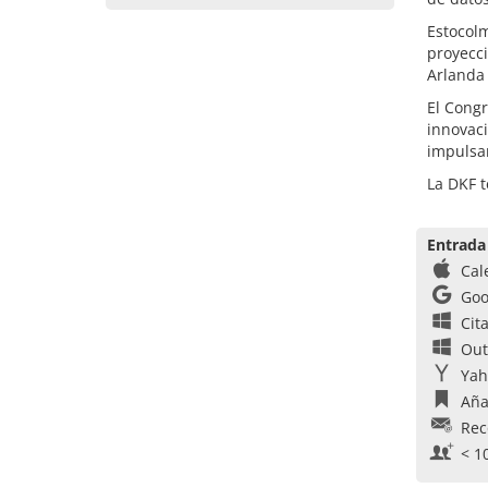
Estocolm
proyecci
Arlanda 
El Cong
innovac
impulsan
La DKF t
Entrada
Cal
Goo
Cit
Out
Yah
Aña
Rec
< 1