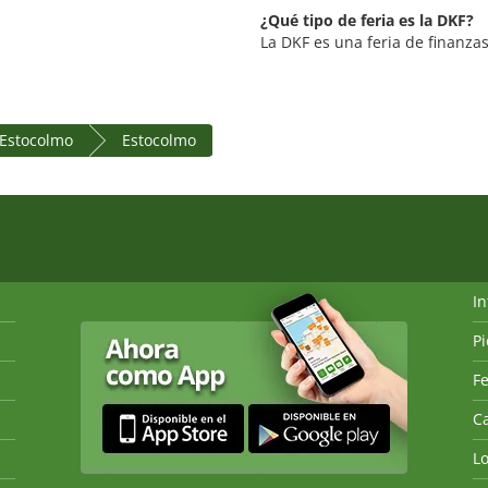
¿Qué tipo de feria es la DKF?
La DKF es una feria de finanzas
 Estocolmo
Estocolmo
I
P
Fe
Ca
L