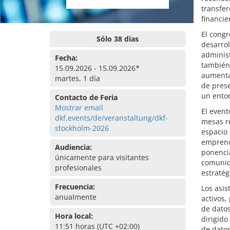
transfer
financie
El congr
Sólo 38 dias
desarrol
administ
Fecha:
también 
15.09.2026 - 15.09.2026*
aumenta
martes, 1 día
de prese
un ento
Contacto de Feria
Mostrar email
El event
dkf.events/de/veranstaltung/dkf-
mesas r
stockholm-2026
espacio 
emprend
Audiencia:
ponencia
únicamente para visitantes
comunida
profesionales
estratég
Frecuencia:
Los asis
anualmente
activos,
de datos
Hora local:
dirigido
11:51 horas (UTC +02:00)
de datos