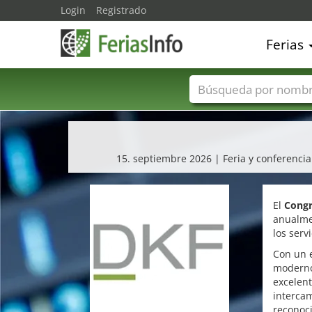
Login
Registrado
Ferias
Nombres de ferias
15. septiembre 2026 | Feria y conferencia
El
Congr
anualme
los serv
Con un 
moderno
excelent
intercam
reconoci