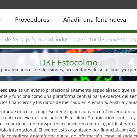
Proveedores
Añadir una feria nueva
Países
Ciudades
Sectores de ferias
Sectores de prove
DKF Estocolmo
 para tomadores de decisiones, proveedores de soluciones y experto
eso DKF
es un evento profesional altamente especializado que se 
nte y funciona como una plataforma central para expertos del sec
icios financieros y los datos de mercado en Alemania, Austria y Suiz
enfoque único, el congreso tiene lugar cada año en Convendum, u
 centro de eventos ubicado en Estocolmo. Su ubicación céntrica y
es conexiones de transporte lo convierten en un lugar ideal para e
bio internacional. El evento está organizado por financial.com AG,
da consultora y plataforma digital de información, especializada e