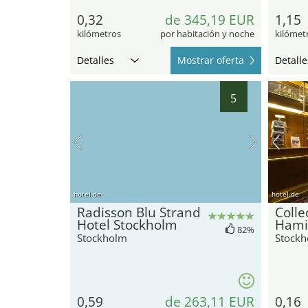
0,32
de 345,19 EUR
1,15
kilómetros
por habitación y noche
kilómet
Detalles
Mostrar oferta
Detalle
5
hotel.de
hotel.de
Radisson Blu Strand
Colle
Hotel Stockholm
Hami
82%
Stockholm
Stock
0,59
de 263,11 EUR
0,16