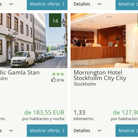
s
Mostrar oferta
Detalles
Mostrar o
14
hotel.de
dic Gamla Stan
Mornington Hotel
Stockholm City City
holm
81%
Stockholm
de 183,55 EUR
1,33
de 127,9
ros
por habitación y noche
kilómetros
por habitación
s
Mostrar oferta
Detalles
Mostrar o