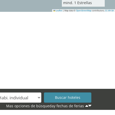
mind.
1
Estrellas
Leaflet
|
Map data ©
OpenStreetMap
contributors,
CC-BY-SA
Mas opciones de búsqueday fechas de ferias
.