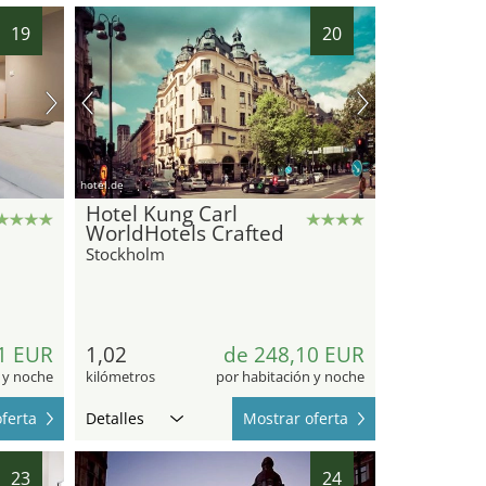
19
20
hotel.de
Hotel Kung Carl
WorldHotels Crafted
Stockholm
1 EUR
1,02
de 248,10 EUR
 y noche
kilómetros
por habitación y noche
ferta
Detalles
Mostrar oferta
23
24