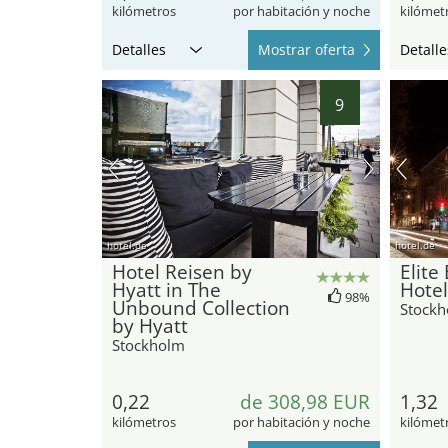
kilómetros
por habitación y noche
kilómet
Detalles
Mostrar oferta
Detalle
9
hotel.de
hotel.de
Hotel Reisen by
Elite
Hyatt in The
Hotel
98%
Unbound Collection
Stock
by Hyatt
Stockholm
0,22
de 308,98 EUR
1,32
kilómetros
por habitación y noche
kilómet