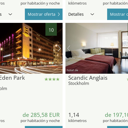
ros
por habitación y noche
kilómetros
por habitación
s
Mostrar oferta
Detalles
Mostrar o
10
hotel.de
 Eden Park
Scandic Anglais
Stockholm
holm
de 285,58 EUR
1,14
de 197,1
ros
por habitación y noche
kilómetros
por habitación