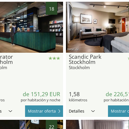
18
hotel.de
rator
Scandic Park
kholm
Stockholm
holm
Stockholm
de 151,29 EUR
1,58
de 226,5
ros
por habitación y noche
kilómetros
por habitación
s
Mostrar oferta
Detalles
Mostrar o
22