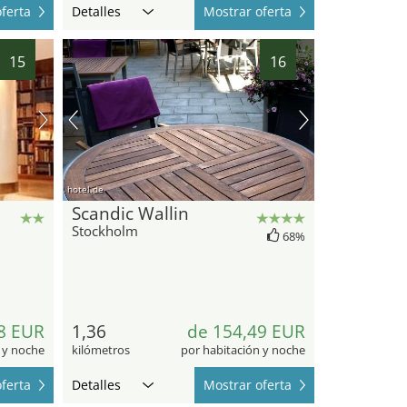
ferta
Detalles
Mostrar oferta
15
16
hotel.de
Scandic Wallin
Stockholm
68%
8 EUR
1,36
de 154,49 EUR
 y noche
kilómetros
por habitación y noche
ferta
Detalles
Mostrar oferta