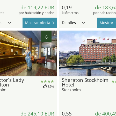
de 119,22 EUR
0,19
de 183,6
ros
por habitación y noche
kilómetros
por habitación
s
Mostrar oferta
Detalles
Mostrar o
6
hotel.de
ctor´s Lady
Sheraton Stockholm
lton
Hotel
82%
holm
Stockholm
de 245,10 EUR
0,55
de 400,4