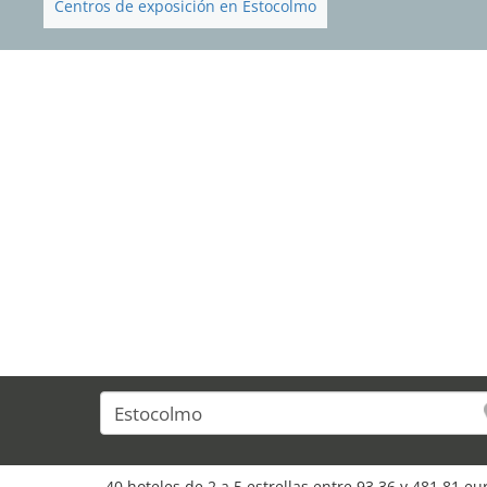
Centros de exposición en Estocolmo
40 hoteles de 2 a 5 estrellas entre 93,36 y 481,81 