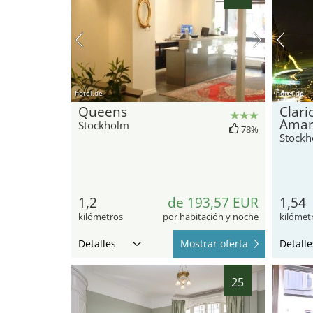
hotel.de
hotel.de
Queens
Clari
Amar
Stockholm
78%
Stock
1,2
de 193,57 EUR
1,54
kilómetros
por habitación y noche
kilómet
Detalles
Mostrar oferta
Detalle
25