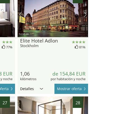
hotel.de
Elite Hotel Adlon
Stockholm
77%
81%
8 EUR
1,06
de 154,84 EUR
 y noche
kilómetros
por habitación y noche
ferta
Detalles
Mostrar oferta
27
28