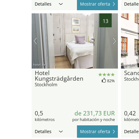
Detalles
Mostrar oferta
Detalle
13
hotel.de
hotel.de
Hotel
Scan
Kungsträdgården
Stock
82%
Stockholm
0,5
de 231,73 EUR
0,42
kilómetros
por habitación y noche
kilómet
Detalles
Mostrar oferta
Detalle