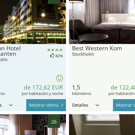
hotel.de
on Hotel
Best Western Kom
anten
Stockholm
82%
holm
de 172,62 EUR
1,5
de 122,4
ros
por habitación y noche
kilómetros
por habitación
s
Mostrar oferta
Detalles
Mostrar o
26