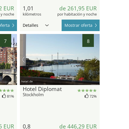
2 EUR
1,01
de 261,95 EUR
 y noche
kilómetros
por habitación y noche
ferta
Detalles
Mostrar oferta
7
8
hotel.de
Hotel Diplomat
Stockholm
81%
72%
5 EUR
0,8
de 446,29 EUR