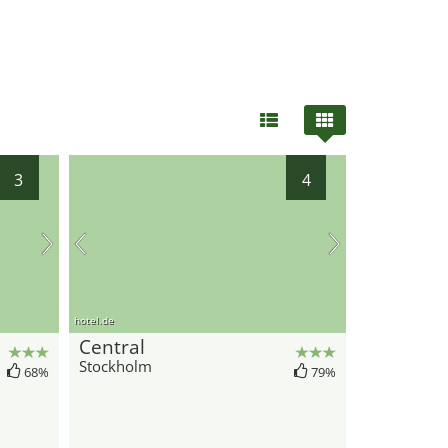
3
4
hotel.de
Central
Stockholm
68%
79%