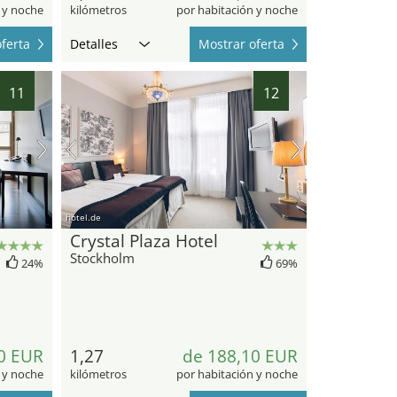
 y noche
kilómetros
por habitación y noche
ferta
Detalles
Mostrar oferta
11
12
hotel.de
Crystal Plaza Hotel
Stockholm
24%
69%
0 EUR
1,27
de 188,10 EUR
 y noche
kilómetros
por habitación y noche