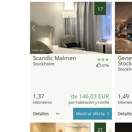
17
hotel.de
hotel.de
Scandic Malmen
Gene
Stoc
Stockholm
67%
Stock
1,37
de 146,03 EUR
1,49
kilómetros
por habitación y noche
kilómet
Detalles
Mostrar oferta
Detalle
21