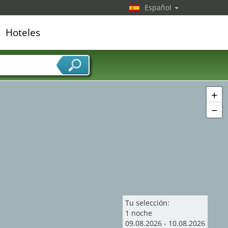
Español
Hoteles
edor de servicios
+
−
Tu selección:
1
noche
09
.
08
.
2026
-
10
.
08
.
2026