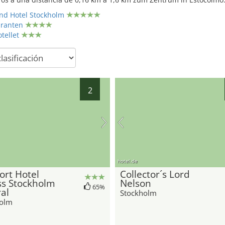
and Hotel Stockholm
aranten
tellet
2
hotel.de
rt Hotel
Collector´s Lord
ss Stockholm
Nelson
65%
al
Stockholm
holm