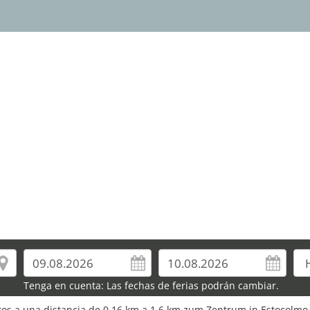
Tenga en cuenta: Las fechas de ferias podrán cambiar.
euros a una distancia de 0,16 km a 1,6 km zum Zentrum in Estocolmo