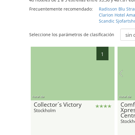
Frecuentemente recomendado:
Radisson Blu Str
Clarion Hotel Am
Scandic Sjofartsho
Seleccione los parámetros de clasificación
1
hotel.de
hotel.de
Collector´s Victory
Comfo
Xpre
Stockholm
Centr
Stock